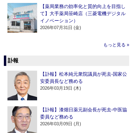
【薬局業務の効率化と質的向上を目指し
て】大手薬局笹崎店（三菱電機デジタル
イノベーション）
2026年07月31日 (金)
もっと見る »
訃報
【訃報】松本純元衆院議員が死去‐国家公
安委員長など務める
2026年03月19日 (木)
【訃報】漆畑日薬元副会長が死去‐中医協
委員など務める
2026年03月09日 (月)