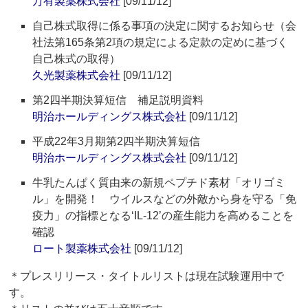
万有製薬株式会社
[09/11/12]
自己株式取得に係る事項の決定に関するお知らせ（会
社法第165条第2項の規定による定款の定めに基づく
自己株式の取得）
久光製薬株式会社
[09/11/12]
第2四半期決算短信 補足説明資料
明治ホールディングス株式会社
[09/11/12]
平成22年3月期第2四半期決算短信
明治ホールディングス株式会社
[09/11/12]
牛乳たんぱく質由来の新規ペプチド素材「オリゴミ
ル」を開発！ ウイルスなどの外敵から身を守る「免
疫力」の指標となる‘IL-12’の産生能力を高めることを
確認
ロート製薬株式会社
[09/11/12]
＊プレスリリース・タイトルリストは現在試験運用中で
す。