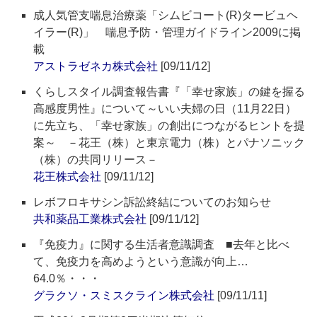
成人気管支喘息治療薬「シムビコート(R)タービュヘ
イラー(R)」 喘息予防・管理ガイドライン2009に掲
載
アストラゼネカ株式会社
[09/11/12]
くらしスタイル調査報告書『「幸せ家族」の鍵を握る
高感度男性』について～いい夫婦の日（11月22日）
に先立ち、「幸せ家族」の創出につながるヒントを提
案～ －花王（株）と東京電力（株）とパナソニック
（株）の共同リリース－
花王株式会社
[09/11/12]
レボフロキサシン訴訟終結についてのお知らせ
共和薬品工業株式会社
[09/11/12]
『免疫力』に関する生活者意識調査 ■去年と比べ
て、免疫力を高めようという意識が向上…
64.0％・・・
グラクソ・スミスクライン株式会社
[09/11/11]