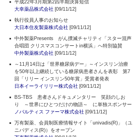
平成22年3月期第2四半期決算短信
大幸薬品株式会社
[09/11/12]
執行役員人事のお知らせ
大日本住友製薬株式会社
[09/11/12]
中外製薬Presents がん撲滅チャリティ「スター混声
合唱団 クリスマスコンサートin横浜」へ特別協賛
中外製薬株式会社
[09/11/12]
～11月14日は「世界糖尿病デー」～インスリン治療
を50年以上継続している糖尿病患者さんを表彰 第7
回「リリー インスリン50年賞」受賞者発表
日本イーライリリー株式会社
[09/11/12]
BS-TBS 患者さんドキュメンタリー 笑顔のしお
り ～世界にひとつだけの物語～ に単独スポンサー
ノバルティス ファーマ株式会社
[09/11/12]
万有製薬、会員制医療情報サイト「univadis(R)」（ユ
ニバディス(R)）をオープン