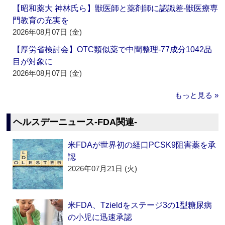
【昭和薬大 神林氏ら】獣医師と薬剤師に認識差‐獣医療専
門教育の充実を
2026年08月07日 (金)
【厚労省検討会】OTC類似薬で中間整理‐77成分1042品
目が対象に
2026年08月07日 (金)
もっと見る »
ヘルスデーニュース‐FDA関連‐
米FDAが世界初の経口PCSK9阻害薬を承
認
2026年07月21日 (火)
米FDA、Tzieldをステージ3の1型糖尿病
の小児に迅速承認