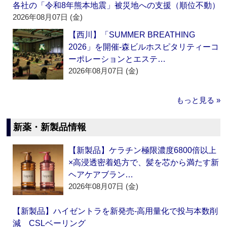
各社の「令和8年熊本地震」被災地への支援（順位不動）
2026年08月07日 (金)
【西川】「SUMMER BREATHING
2026」を開催‐森ビルホスピタリティーコ
ーポレーションとエステ…
2026年08月07日 (金)
もっと見る »
新薬・新製品情報
【新製品】ケラチン極限濃度6800倍以上
×高浸透密着処方で、髪を芯から満たす新
ヘアケアブラン…
2026年08月07日 (金)
【新製品】ハイゼントラを新発売‐高用量化で投与本数削
減 CSLベーリング