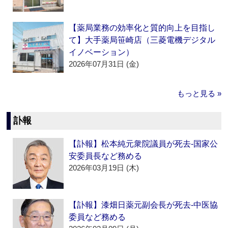
【薬局業務の効率化と質的向上を目指し
て】大手薬局笹崎店（三菱電機デジタル
イノベーション）
2026年07月31日 (金)
もっと見る »
訃報
【訃報】松本純元衆院議員が死去‐国家公
安委員長など務める
2026年03月19日 (木)
【訃報】漆畑日薬元副会長が死去‐中医協
委員など務める