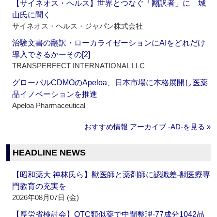
【サイネオス・ヘルス】世界とつなぐ「翻訳者」に 城
山氏に聞く
サイネオス・ヘルス・ジャパン株式会社
治験文書の翻訳・ローカライゼーションにAIをどれだけ
導入できるかーその[2]
TRANSPERFECT INTERNATIONAL LLC
グローバルCDMOのApeloa、日本市場に本格展開し医薬
品イノベーションを推進
Apeloa Pharmaceutical
おすすめ情報 アーカイブ ‐AD‐を見る »
HEADLINE NEWS
【昭和薬大 神林氏ら】獣医師と薬剤師に認識差‐獣医療専
門教育の充実を
2026年08月07日 (金)
【厚労省検討会】OTC類似薬で中間整理‐77成分1042品