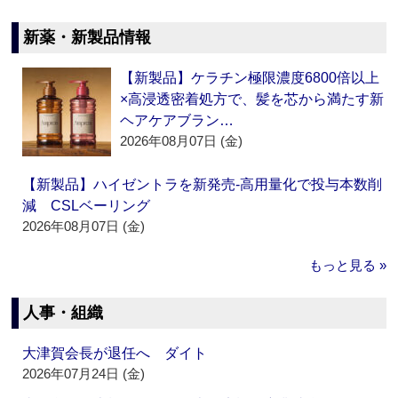
新薬・新製品情報
【新製品】ケラチン極限濃度6800倍以上
×高浸透密着処方で、髪を芯から満たす新
ヘアケアブラン…
2026年08月07日 (金)
【新製品】ハイゼントラを新発売‐高用量化で投与本数削
減 CSLベーリング
2026年08月07日 (金)
もっと見る »
人事・組織
大津賀会長が退任へ ダイト
2026年07月24日 (金)