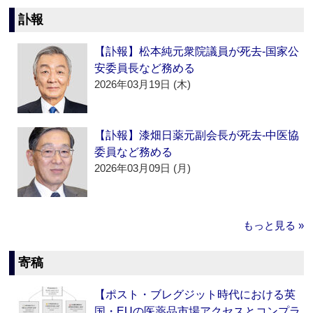
訃報
【訃報】松本純元衆院議員が死去‐国家公
安委員長など務める
2026年03月19日 (木)
【訃報】漆畑日薬元副会長が死去‐中医協
委員など務める
2026年03月09日 (月)
もっと見る »
寄稿
【ポスト・ブレグジット時代における英
国・EUの医薬品市場アクセスとコンプラ