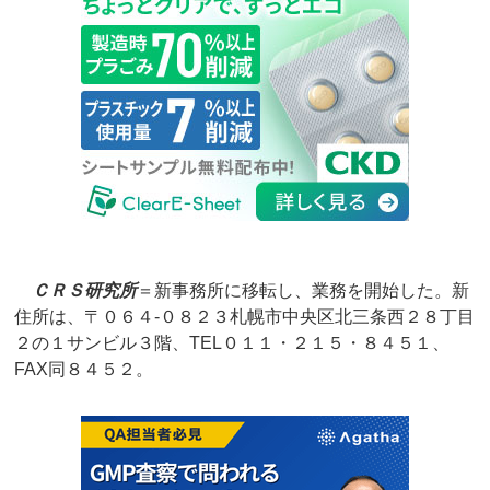
ＣＲＳ研究所
＝新事務所に移転し、業務を開始した。新
住所は、〒０６４‐０８２３札幌市中央区北三条西２８丁目
２の１サンビル３階、TEL０１１・２１５・８４５１、
FAX同８４５２。