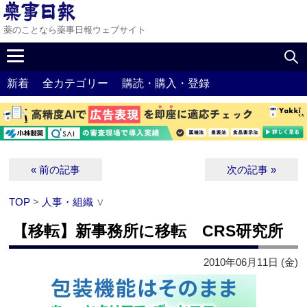
薬のことなら薬事日報ウェブサイト
新着
全カテゴリー
購読・購入・登録
« 前の記事
次の記事 »
TOP
>
人事・組織
∨
【移転】新事務所に移転 CRS研究所
2010年06月11日 (金)