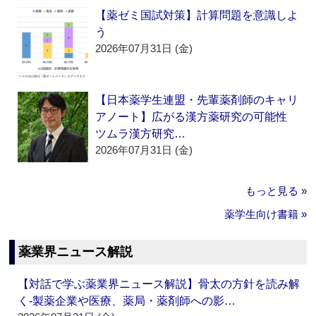
【薬ゼミ国試対策】計算問題を意識しよ
う
2026年07月31日 (金)
【日本薬学生連盟・先輩薬剤師のキャリ
アノート】広がる漢方薬研究の可能性
ツムラ漢方研究…
2026年07月31日 (金)
もっと見る »
薬学生向け書籍 »
薬業界ニュース解説
【対話で学ぶ薬業界ニュース解説】骨太の方針を読み解
く‐製薬企業や医療、薬局・薬剤師への影…