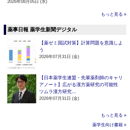
2026年08月05日 (水)
もっと見る »
薬事日報 薬学生新聞デジタル
【薬ゼミ国試対策】計算問題を意識しよ
う
2026年07月31日 (金)
【日本薬学生連盟・先輩薬剤師のキャリ
アノート】広がる漢方薬研究の可能性
ツムラ漢方研究…
2026年07月31日 (金)
もっと見る »
薬学生向け書籍 »