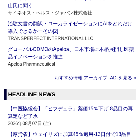
山氏に聞く
サイネオス・ヘルス・ジャパン株式会社
治験文書の翻訳・ローカライゼーションにAIをどれだけ
導入できるかーその[2]
TRANSPERFECT INTERNATIONAL LLC
グローバルCDMOのApeloa、日本市場に本格展開し医薬
品イノベーションを推進
Apeloa Pharmaceutical
おすすめ情報 アーカイブ ‐AD‐を見る »
HEADLINE NEWS
【中医協総会】「ヒフデュラ」薬価15％下げ‐8品目の再
算定など了承
2026年08月07日 (金)
【厚労省】ウェイリズに加算45％適用‐13日付で13品目