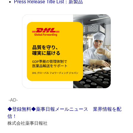
Press Release Title List：新製品
‐AD‐
◆登録無料◆薬事日報メールニュース 業界情報を配
信！
株式会社薬事日報社