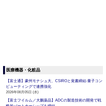
医療機器・化粧品
【富士通】豪州モナシュ大、CSIROと覚書締結‐量子コン
ピューティングで連携強化
2026年08月05日 (水)
【富士フイルム／大鵬薬品】ADCの製造技術の開発で戦
略的パートナーシップを締結