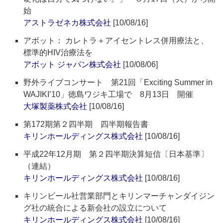
始
アストラゼネカ株式会社
[10/08/16]
アボット： カレトラ＋アイセントレス併用療法と、
標準的HIV治療法を
アボット ジャパン株式会社
[10/08/06]
野外ライブコンサート 第21回「Exciting Summer in
WAJIKI’10」徳島ワジキ工場で 8月13日 開催
大塚製薬株式会社
[10/08/16]
第172期第２四半期 四半期報告書
キリンホールディングス株式会社
[10/08/16]
平成22年12月期 第２四半期決算短信〔日本基準〕
（連結）
キリンホールディングス株式会社
[10/08/16]
キリンビール社営業部門とキリンマーチャンダイジン
グ社の統合による新会社の設立について
キリンホールディングス株式会社
[10/08/16]