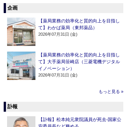
企画
【薬局業務の効率化と質的向上を目指し
て】わかば薬局（東邦薬品）
2026年07月31日 (金)
【薬局業務の効率化と質的向上を目指し
て】大手薬局笹崎店（三菱電機デジタル
イノベーション）
2026年07月31日 (金)
もっと見る »
訃報
【訃報】松本純元衆院議員が死去‐国家公
安委員長など務める