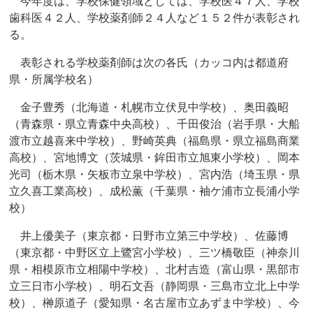
今年度は、学校保健領域としては、学校医４７人、学校
歯科医４２人、学校薬剤師２４人など１５２件が表彰され
る。
表彰される学校薬剤師は次の各氏（カッコ内は都道府
県・所属学校名）
金子豊秀（北海道・札幌市立伏見中学校）、奥田義昭
（青森県・県立青森中央高校）、千田俊治（岩手県・大船
渡市立越喜来中学校）、野崎英典（福島県・県立福島商業
高校）、宮地博文（茨城県・鉾田市立旭東小学校）、岡本
光司（栃木県・矢板市立泉中学校）、宮内浩（埼玉県・県
立久喜工業高校）、成松薫（千葉県・袖ケ浦市立長浦小学
校）
井上優美子（東京都・日野市立第三中学校）、佐藤博
（東京都・中野区立上鷺宮小学校）、三ツ橋敬臣（神奈川
県・相模原市立相陽中学校）、北村吉造（富山県・黒部市
立三日市小学校）、明石文吾（静岡県・三島市立北上中学
校）、榊原道子（愛知県・名古屋市立あずま中学校）、今