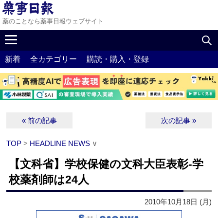
薬のことなら薬事日報ウェブサイト
新着
全カテゴリー
購読・購入・登録
« 前の記事
次の記事 »
TOP
>
HEADLINE NEWS
∨
【文科省】学校保健の文科大臣表彰‐学
校薬剤師は24人
2010年10月18日 (月)