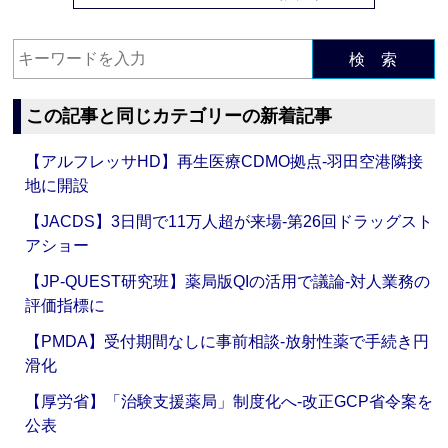
検 索
この記事と同じカテゴリーの新着記事
【アルフレッサHD】再生医療CDMO拠点‐羽田空港隣接
地に開設
【JACDS】3日間で11万人超が来場‐第26回ドラッグスト
アショー
【JP-QUEST研究班】薬局版QIの活用で議論‐対人業務の
評価指標に
【PMDA】受付期間なしに事前相談‐放射性薬で手続き円
滑化
【厚労省】「治験支援薬局」制度化へ‐改正GCP省令案を
公表