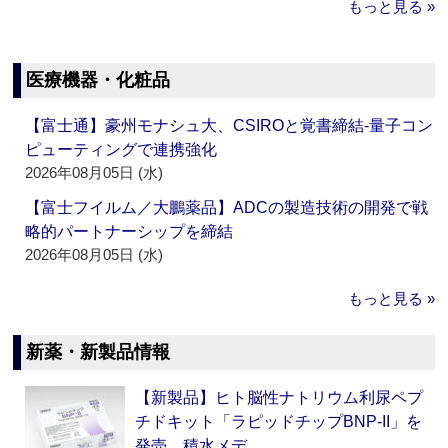
もっと見る »
医療機器・化粧品
【富士通】豪州モナシュ大、CSIROと覚書締結‐量子コン
ピューティングで連携強化
2026年08月05日 (水)
【富士フイルム／大鵬薬品】ADCの製造技術の開発で戦
略的パートナーシップを締結
2026年08月05日 (水)
もっと見る »
新薬・新製品情報
【新製品】ヒト脳性ナトリウム利尿ペプ
チドキット「ラピッドチップBNP-II」を
発売 積水メデ…