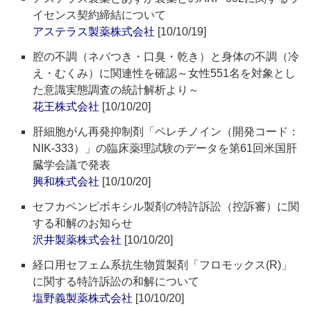
イセンス契約締結について
アステラス製薬株式会社
[10/10/19]
腔の不調（ネバつき・口臭・乾き）と身体の不調（冷
え・むくみ）に関連性を確認～女性551名を対象とし
た意識実態調査の統計解析より～
花王株式会社
[10/10/20]
肝細胞がん再発抑制剤「ペレチノイン（開発コード：
NIK-333）」の臨床薬理試験のデータを第61回米国肝
臓学会議で発表
興和株式会社
[10/10/20]
セフカペンピボキシル製剤の特許訴訟（控訴審）に関
する和解のお知らせ
沢井製薬株式会社
[10/10/20]
経口用セフェム系抗生物質製剤「フロモックス(R)」
に関する特許訴訟の和解について
塩野義製薬株式会社
[10/10/20]