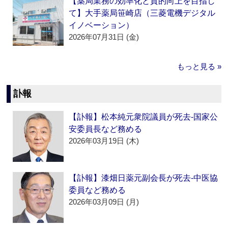
【薬局業務の効率化と質的向上を目指し
て】大手薬局笹崎店（三菱電機デジタル
イノベーション）
2026年07月31日 (金)
もっと見る »
訃報
【訃報】松本純元衆院議員が死去‐国家公
安委員長など務める
2026年03月19日 (木)
【訃報】漆畑日薬元副会長が死去‐中医協
委員など務める
2026年03月09日 (月)