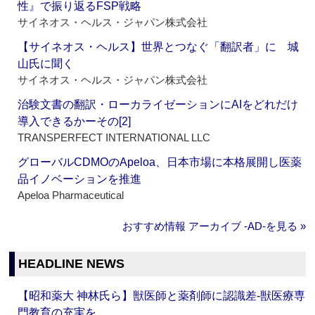
性』で振り返るFSP戦略
サイネオス・ヘルス・ジャパン株式会社
【サイネオス・ヘルス】世界とつなぐ「翻訳者」に 城
山氏に聞く
サイネオス・ヘルス・ジャパン株式会社
治験文書の翻訳・ローカライゼーションにAIをどれだけ
導入できるかーその[2]
TRANSPERFECT INTERNATIONAL LLC
グローバルCDMOのApeloa、日本市場に本格展開し医薬
品イノベーションを推進
Apeloa Pharmaceutical
おすすめ情報 アーカイブ ‐AD‐を見る »
HEADLINE NEWS
【昭和薬大 神林氏ら】獣医師と薬剤師に認識差‐獣医療専
門教育の充実を