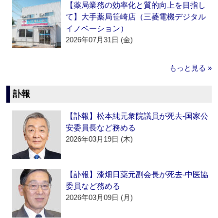
【薬局業務の効率化と質的向上を目指し
て】大手薬局笹崎店（三菱電機デジタル
イノベーション）
2026年07月31日 (金)
もっと見る »
訃報
【訃報】松本純元衆院議員が死去‐国家公
安委員長など務める
2026年03月19日 (木)
【訃報】漆畑日薬元副会長が死去‐中医協
委員など務める
2026年03月09日 (月)