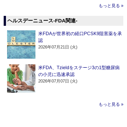
もっと見る »
ヘルスデーニュース‐FDA関連‐
米FDAが世界初の経口PCSK9阻害薬を承
認
2026年07月21日 (火)
米FDA、Tzieldをステージ3の1型糖尿病
の小児に迅速承認
2026年07月07日 (火)
もっと見る »