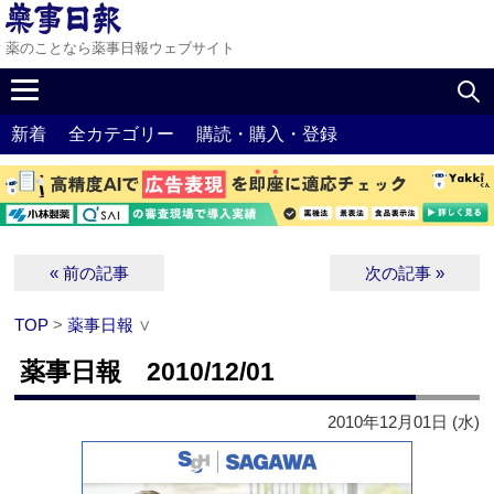
薬のことなら薬事日報ウェブサイト
新着
全カテゴリー
購読・購入・登録
« 前の記事
次の記事 »
TOP
>
薬事日報
∨
薬事日報 2010/12/01
2010年12月01日 (水)