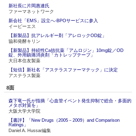
新社長に片岡惠連氏
ファーマネットワーク
新会社「EMS」設立へ‐BPOサービスに参入
イーピーエス
【新製品】抗アレルギー剤「アレロックOD錠」
協和発酵キリン
【新製品】持続性Ca拮抗薬「アムロジン」10mg錠／OD
錠、外用鎮痛消炎剤「カトレップテープ」
大日本住友製薬
【短信】新社名「アステラスファーマテック」に決定
アステラス製薬
8面
森下竜一氏が指摘「心血管イベント発生抑制で総合・多面的
メタボ対策を」
大阪大学大学院
【書評】「New Drugs（2005－2009）and Comparison
Ratings」
Daniel A. Hussar編集