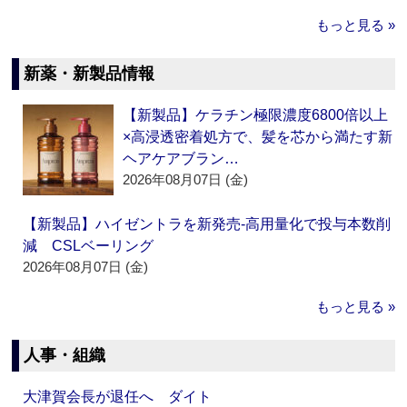
もっと見る »
新薬・新製品情報
【新製品】ケラチン極限濃度6800倍以上
×高浸透密着処方で、髪を芯から満たす新
ヘアケアブラン…
2026年08月07日 (金)
【新製品】ハイゼントラを新発売‐高用量化で投与本数削
減 CSLベーリング
2026年08月07日 (金)
もっと見る »
人事・組織
大津賀会長が退任へ ダイト