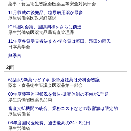
薬事・食品衛生審議会医薬品等安全対策部会
11月収載の後発品、糖尿病用薬が最多
厚生労働省医政局経済課
ICH福岡会議、国際調和をさらに前進
厚生労働省医薬食品局審査管理課
11年度各賞受賞者決まる‐学会賞は堅田、濱田の両氏
日本薬学会
無季言
2面
6品目の新薬など了承‐緊急避妊薬は分科会審議
薬事・食品衛生審議会医薬品第一部会
09年度薬事監視状況を報告‐販売体制の不備が1千超
厚生労働省医薬食品局
審査支払機関の統合、業務コストなどの影響額は限定的
厚生労働省
08年度国民医療費、過去最高の34・8兆円
厚生労働省