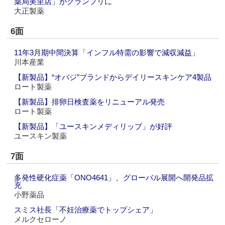
薬局美里店」がグランプリに
大正製薬
6面
11年3月期中間決算「インフル特需の影響で減収減益」
川本産業
【新製品】“オバジ”ブランドからデイリースキンケア4製品
ロート製薬
【新製品】排卵日検査薬をリニューアル発売
ロート製薬
【新製品】「ユースキンメディリップ」が好評
ユースキン製薬
7面
多発性硬化症薬「ONO4641」、グローバル展開へ開発品拡
充
小野薬品
スミス社長「不妊治療薬でトップシェア」
メルクセローノ