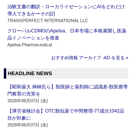
治験文書の翻訳・ローカライゼーションにAIをどれだけ
導入できるかーその[2]
TRANSPERFECT INTERNATIONAL LLC
グローバルCDMOのApeloa、日本市場に本格展開し医薬
品イノベーションを推進
Apeloa Pharmaceutical
おすすめ情報 アーカイブ ‐AD‐を見る »
HEADLINE NEWS
【昭和薬大 神林氏ら】獣医師と薬剤師に認識差‐獣医療専
門教育の充実を
2026年08月07日 (金)
【厚労省検討会】OTC類似薬で中間整理‐77成分1042品
目が対象に
2026年08月07日 (金)