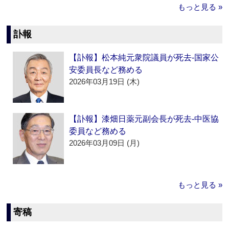
もっと見る »
訃報
【訃報】松本純元衆院議員が死去‐国家公
安委員長など務める
2026年03月19日 (木)
【訃報】漆畑日薬元副会長が死去‐中医協
委員など務める
2026年03月09日 (月)
もっと見る »
寄稿