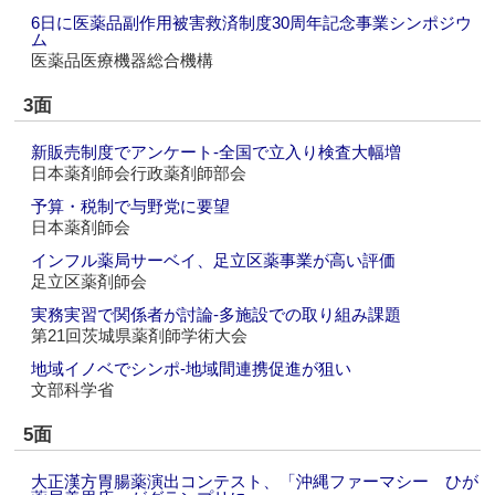
6日に医薬品副作用被害救済制度30周年記念事業シンポジウ
ム
医薬品医療機器総合機構
3面
新販売制度でアンケート‐全国で立入り検査大幅増
日本薬剤師会行政薬剤師部会
予算・税制で与野党に要望
日本薬剤師会
インフル薬局サーベイ、足立区薬事業が高い評価
足立区薬剤師会
実務実習で関係者が討論‐多施設での取り組み課題
第21回茨城県薬剤師学術大会
地域イノベでシンポ‐地域間連携促進が狙い
文部科学省
5面
大正漢方胃腸薬演出コンテスト、「沖縄ファーマシー ひが