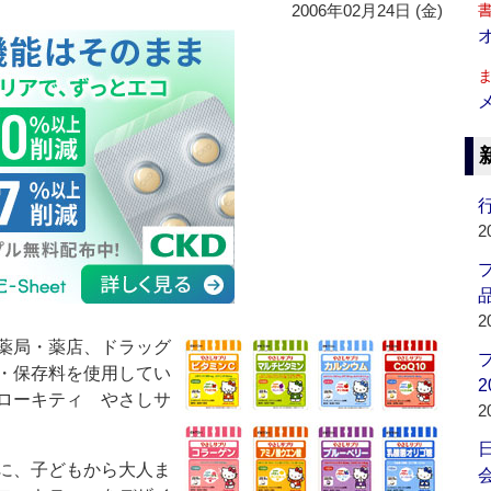
2006年02月24日 (金)
行
2
品
2
薬局・薬店、ドラッグ
・保存料を使用してい
2
ローキティ やさしサ
2
に、子どもから大人ま
会