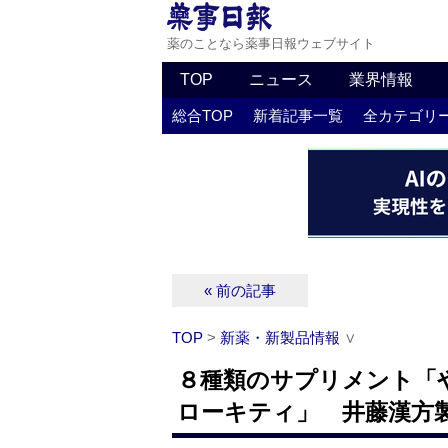
薬のことなら薬事日報ウェブサイト
TOP
ニュース
業界情報
総合TOP
新着記事一覧
全カテゴリ
« 前の記事
TOP
>
新薬・新製品情報
∨
８種類のサプリメント「
ローキティ」 井藤漢方