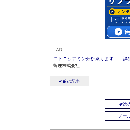
‐AD‐
ニトロソアミン分析承ります！ 詳
蝶理株式会社
« 前の記事
購読の
メー