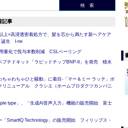
検 索
着記事
倍以上×高浸透密着処方で、髪を芯から満たす新ヘアケア
生 I-ne
用量化で投与本数削減 CSLベーリング
プチドキット「ラピッドチップBNP-II」を発売 積水
ちゃわちゃひと騒動」に着目‐「マー＆ミー ラッテ」ボ
クリニューアル クラシエ（ホームプロダクツカンパニ
 Simple type」、「生成AI音声入力」機能の販売開始 富士
artIQ Technology」の販売開始 フィリップス・