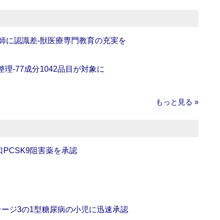
師に認識差‐獣医療専門教育の充実を
理‐77成分1042品目が対象に
もっと見る »
口PCSK9阻害薬を承認
をステージ3の1型糖尿病の小児に迅速承認