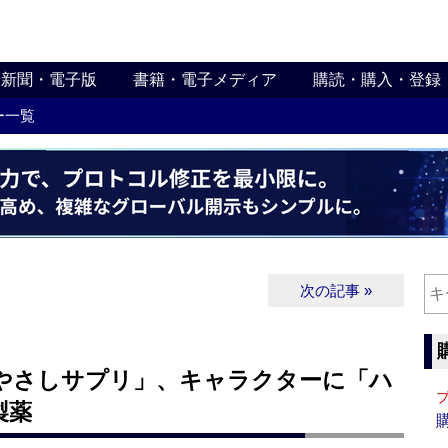
新聞・電子版
書籍・電子メディア
購読・購入・登録
ー一覧
次の記事 »
やさしサプリ」、キャラクターに「ハ
製薬