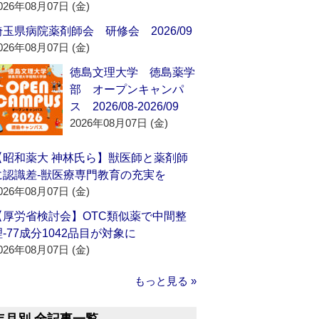
026年08月07日 (金)
埼玉県病院薬剤師会 研修会 2026/09
026年08月07日 (金)
徳島文理大学 徳島薬学
部 オープンキャンパ
ス 2026/08-2026/09
2026年08月07日 (金)
【昭和薬大 神林氏ら】獣医師と薬剤師
に認識差‐獣医療専門教育の充実を
026年08月07日 (金)
【厚労省検討会】OTC類似薬で中間整
理‐77成分1042品目が対象に
026年08月07日 (金)
もっと見る »