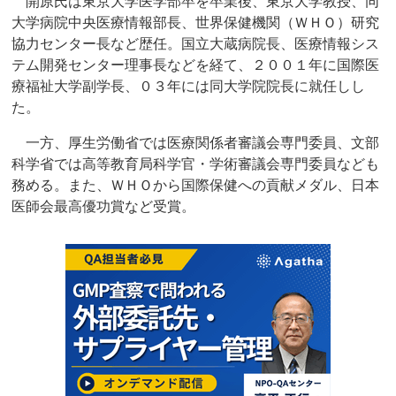
開原氏は東京大学医学部卒を卒業後、東京大学教授、同
大学病院中央医療情報部長、世界保健機関（ＷＨＯ）研究
協力センター長など歴任。国立大蔵病院長、医療情報シス
テム開発センター理事長などを経て、２００１年に国際医
療福祉大学副学長、０３年には同大学院院長に就任しし
た。
一方、厚生労働省では医療関係者審議会専門委員、文部
科学省では高等教育局科学官・学術審議会専門委員なども
務める。また、ＷＨＯから国際保健への貢献メダル、日本
医師会最高優功賞など受賞。