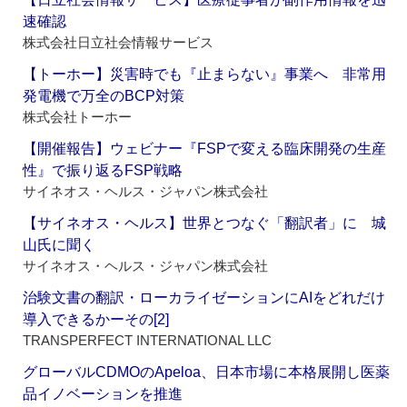
速確認
株式会社日立社会情報サービス
【トーホー】災害時でも『止まらない』事業へ 非常用
発電機で万全のBCP対策
株式会社トーホー
【開催報告】ウェビナー『FSPで変える臨床開発の生産
性』で振り返るFSP戦略
サイネオス・ヘルス・ジャパン株式会社
【サイネオス・ヘルス】世界とつなぐ「翻訳者」に 城
山氏に聞く
サイネオス・ヘルス・ジャパン株式会社
治験文書の翻訳・ローカライゼーションにAIをどれだけ
導入できるかーその[2]
TRANSPERFECT INTERNATIONAL LLC
グローバルCDMOのApeloa、日本市場に本格展開し医薬
品イノベーションを推進