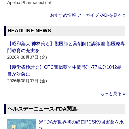
Apeloa Pharmaceutical
おすすめ情報 アーカイブ ‐AD‐を見る »
HEADLINE NEWS
【昭和薬大 神林氏ら】獣医師と薬剤師に認識差‐獣医療専
門教育の充実を
2026年08月07日 (金)
【厚労省検討会】OTC類似薬で中間整理‐77成分1042品
目が対象に
2026年08月07日 (金)
もっと見る »
ヘルスデーニュース‐FDA関連‐
米FDAが世界初の経口PCSK9阻害薬を承
認