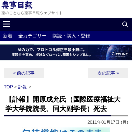
薬のことなら薬事日報ウェブサイト
新着
全カテゴリー
購読・購入・登録
« 前の記事
次の記事 »
TOP
>
訃報
∨
【訃報】開原成允氏（国際医療福祉大
学大学院院長、同大副学長）死去
2011年01月17日 (月)