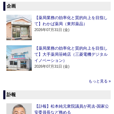
企画
【薬局業務の効率化と質的向上を目指し
て】わかば薬局（東邦薬品）
2026年07月31日 (金)
【薬局業務の効率化と質的向上を目指し
て】大手薬局笹崎店（三菱電機デジタル
イノベーション）
2026年07月31日 (金)
もっと見る »
訃報
【訃報】松本純元衆院議員が死去‐国家公
安委員長など務める