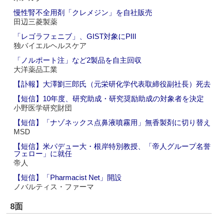
慢性腎不全用剤「クレメジン」を自社販売
田辺三菱製薬
「レゴラフェニブ」、GIST対象にPIII
独バイエルヘルスケア
「ノルポート注」など2製品を自主回収
大洋薬品工業
【訃報】大澤劉三郎氏（元栄研化学代表取締役副社長）死去
【短信】10年度、研究助成・研究奨励助成の対象者を決定
小野医学研究財団
【短信】「ナゾネックス点鼻液噴霧用」無香製剤に切り替え
MSD
【短信】米パデュー大・根岸特別教授、「帝人グループ名誉
フェロー」に就任
帝人
【短信】「Pharmacist Net」開設
ノバルティス・ファーマ
8面