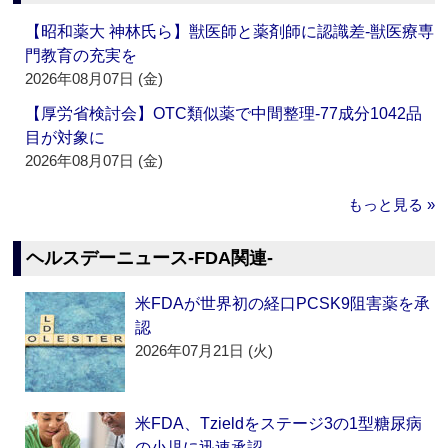
【昭和薬大 神林氏ら】獣医師と薬剤師に認識差‐獣医療専
門教育の充実を
2026年08月07日 (金)
【厚労省検討会】OTC類似薬で中間整理‐77成分1042品
目が対象に
2026年08月07日 (金)
もっと見る »
ヘルスデーニュース‐FDA関連‐
米FDAが世界初の経口PCSK9阻害薬を承
認
2026年07月21日 (火)
米FDA、Tzieldをステージ3の1型糖尿病
の小児に迅速承認