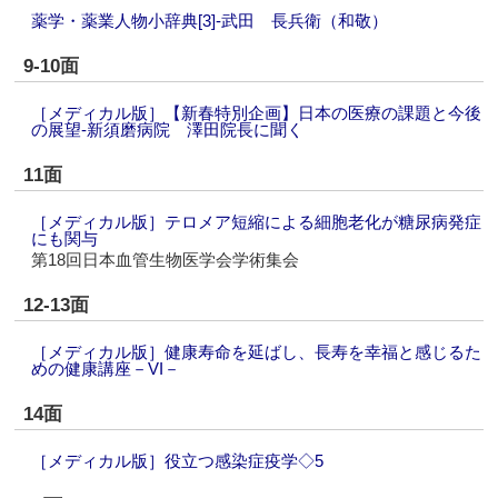
薬学・薬業人物小辞典[3]‐武田 長兵衛（和敬）
9-10面
［メディカル版］【新春特別企画】日本の医療の課題と今後
の展望‐新須磨病院 澤田院長に聞く
11面
［メディカル版］テロメア短縮による細胞老化が糖尿病発症
にも関与
第18回日本血管生物医学会学術集会
12-13面
［メディカル版］健康寿命を延ばし、長寿を幸福と感じるた
めの健康講座－VI－
14面
［メディカル版］役立つ感染症疫学◇5