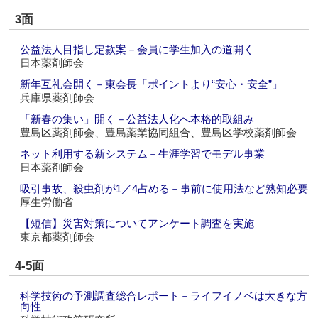
3面
公益法人目指し定款案－会員に学生加入の道開く
日本薬剤師会
新年互礼会開く－東会長「ポイントより“安心・安全”」
兵庫県薬剤師会
「新春の集い」開く－公益法人化へ本格的取組み
豊島区薬剤師会、豊島薬業協同組合、豊島区学校薬剤師会
ネット利用する新システム－生涯学習でモデル事業
日本薬剤師会
吸引事故、殺虫剤が1／4占める－事前に使用法など熟知必要
厚生労働省
【短信】災害対策についてアンケート調査を実施
東京都薬剤師会
4-5面
科学技術の予測調査総合レポート－ライフイノベは大きな方
向性