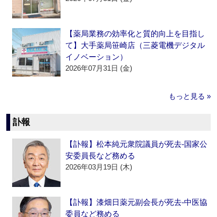
【薬局業務の効率化と質的向上を目指し
て】大手薬局笹崎店（三菱電機デジタル
イノベーション）
2026年07月31日 (金)
もっと見る »
訃報
【訃報】松本純元衆院議員が死去‐国家公
安委員長など務める
2026年03月19日 (木)
【訃報】漆畑日薬元副会長が死去‐中医協
委員など務める