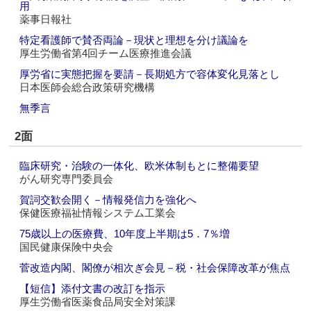
用
薬事日報社
特定看護師で賛否両論－現状と理想を分け議論を
厚生労働省第4回チーム医療推進会議
厚労省に実態把握を要請－長期処方で容体変化見落とし
日本医師会総合政策研究機構
無季言
2面
臨床研究・治験の一体化、欧米体制もとに整備要望
がん研究専門委員会
賀詞交歓会開く－情報発信力を強化へ
保健医療福祉情報システム工業会
75歳以上の医療費、10年度上半期は5．7％増
国民健康保険中央会
菅改造内閣、閣僚が相次ぎ会見－税・社会保障改革が焦点
【短信】添付文書の改訂を指示
厚生労働省医薬食品局安全対策課