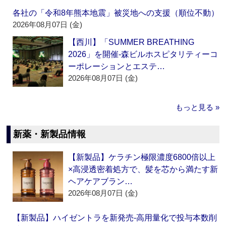
各社の「令和8年熊本地震」被災地への支援（順位不動）
2026年08月07日 (金)
【西川】「SUMMER BREATHING
2026」を開催‐森ビルホスピタリティーコ
ーポレーションとエステ…
2026年08月07日 (金)
もっと見る »
新薬・新製品情報
【新製品】ケラチン極限濃度6800倍以上
×高浸透密着処方で、髪を芯から満たす新
ヘアケアブラン…
2026年08月07日 (金)
【新製品】ハイゼントラを新発売‐高用量化で投与本数削