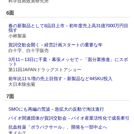
科学技術政策研究所
6面
春の新製品として8品目上市－初年度売上高31億7000万円目
指す
小林製薬
賀詞交歓会開く－経営計画スタートの重要な年
白十字、白十字販売
3月11～13日に千葉・幕張メッセで－「面分業推進」にスポ
ット
第11回JAPANドラッグストアショー
前年比11％増の売上目指す－新製品など44SKU投入
大日本除虫菊
7面
SMOにも再編の荒波－急拡大の反動で淘汰進行
バイオ関連団体が賀詞交歓会－バイオ産業活性化で成長牽引
抗血栓薬「ボラパクサール」、開発を一部中止へ
米メルク