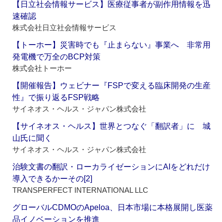
【日立社会情報サービス】医療従事者が副作用情報を迅
速確認
株式会社日立社会情報サービス
【トーホー】災害時でも『止まらない』事業へ 非常用
発電機で万全のBCP対策
株式会社トーホー
【開催報告】ウェビナー『FSPで変える臨床開発の生産
性』で振り返るFSP戦略
サイネオス・ヘルス・ジャパン株式会社
【サイネオス・ヘルス】世界とつなぐ「翻訳者」に 城
山氏に聞く
サイネオス・ヘルス・ジャパン株式会社
治験文書の翻訳・ローカライゼーションにAIをどれだけ
導入できるかーその[2]
TRANSPERFECT INTERNATIONAL LLC
グローバルCDMOのApeloa、日本市場に本格展開し医薬
品イノベーションを推進