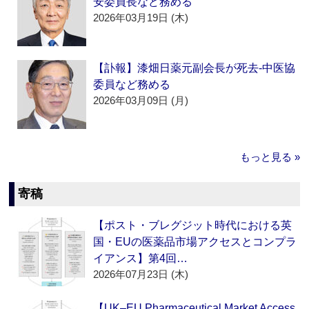
安委員長など務める
2026年03月19日 (木)
【訃報】漆畑日薬元副会長が死去‐中医協
委員など務める
2026年03月09日 (月)
もっと見る »
寄稿
【ポスト・ブレグジット時代における英
国・EUの医薬品市場アクセスとコンプラ
イアンス】第4回…
2026年07月23日 (木)
【UK–EU Pharmaceutical Market Access