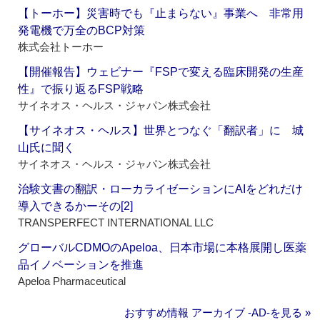
【トーホー】災害時でも『止まらない』事業へ 非常用
発電機で万全のBCP対策
株式会社トーホー
【開催報告】ウェビナー『FSPで変える臨床開発の生産
性』で振り返るFSP戦略
サイネオス・ヘルス・ジャパン株式会社
【サイネオス・ヘルス】世界とつなぐ「翻訳者」に 城
山氏に聞く
サイネオス・ヘルス・ジャパン株式会社
治験文書の翻訳・ローカライゼーションにAIをどれだけ
導入できるかーその[2]
TRANSPERFECT INTERNATIONAL LLC
グローバルCDMOのApeloa、日本市場に本格展開し医薬
品イノベーションを推進
Apeloa Pharmaceutical
おすすめ情報 アーカイブ ‐AD‐を見る »