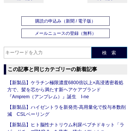
購読の申込み（新聞 / 電子版）
メールニュースの登録（無料）
検 索
この記事と同じカテゴリーの新着記事
【新製品】ケラチン極限濃度6800倍以上×高浸透密着処
方で、髪を芯から満たす新ヘアケアブランド
『Amprem（アンプレム）』誕生 I-ne
【新製品】ハイゼントラを新発売‐高用量化で投与本数削
減 CSLベーリング
【新製品】ヒト脳性ナトリウム利尿ペプチドキット「ラ