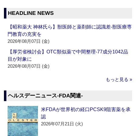
HEADLINE NEWS
【昭和薬大 神林氏ら】獣医師と薬剤師に認識差‐獣医療専
門教育の充実を
2026年08月07日 (金)
【厚労省検討会】OTC類似薬で中間整理‐77成分1042品
目が対象に
2026年08月07日 (金)
もっと見る »
ヘルスデーニュース‐FDA関連‐
米FDAが世界初の経口PCSK9阻害薬を承
認
2026年07月21日 (火)