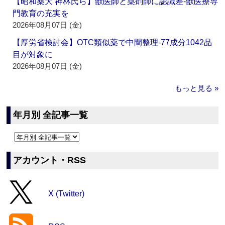
【昭和薬大 神林氏ら】獣医師と薬剤師に認識差‐獣医療専
門教育の充実を
2026年08月07日 (金)
【厚労省検討会】OTC類似薬で中間整理‐77成分1042品
目が対象に
2026年08月07日 (金)
もっと見る »
年月別 全記事一覧
アカウント・RSS
X (Twitter)