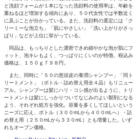
と洗顔フォームが１本になった洗顔料の使用率は、年齢を
重ねるほど増加する傾向にあり、５０代女性では半数近く
に及ぶことが分かっている。また、洗顔料の選定には「ク
リーミーな泡立ち」「肌にやさしい」「洗い上がりがさっ
ぱり」などが上位に挙がっている。
同品は、もっちりとした濃密できめ細やかな泡が肌にフ
ィット、泡キレもよく、つっぱりにくいのが特徴。税込み
価格は、１５０ｇ７９８円。
また、同時に「５０の恵頭皮の養潤シャンプー」「同ト
リートメント」（ボトル・詰め替え用全４品）もリニュー
アル。シャンプーは髪にハリ・コシ感が出るように、トリ
ートメントは髪にしっかりついてなじみのよい製剤になる
よう、それぞれ処方を強化。容量を多くしてほしいという
ニーズに応え、ボトル（３００mLから４００mLへ）・詰
め替え用（２５０mLから３３０mL）とも増量した。いず
れもオープン価格。