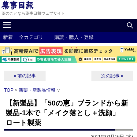
薬のことなら薬事日報ウェブサイト
新着
全カテゴリー
購読・購入・登録
« 前の記事
次の記事 »
TOP
>
新薬・新製品情報
∨
【新製品】「50の恵」ブランドから新
製品‐1本で「メイク落とし＋洗顔」
ロート製薬
2011年02月16日 (水)