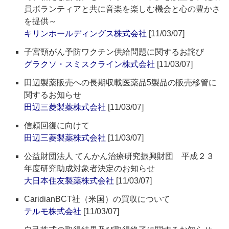
員ボランティアと共に音楽を楽しむ機会と心の豊かさ
を提供～
キリンホールディングス株式会社
[11/03/07]
子宮頸がん予防ワクチン供給問題に関するお詫び
グラクソ・スミスクライン株式会社
[11/03/07]
田辺製薬販売への長期収載医薬品5製品の販売移管に
関するお知らせ
田辺三菱製薬株式会社
[11/03/07]
信頼回復に向けて
田辺三菱製薬株式会社
[11/03/07]
公益財団法人 てんかん治療研究振興財団 平成２３
年度研究助成対象者決定のお知らせ
大日本住友製薬株式会社
[11/03/07]
CaridianBCT社（米国）の買収について
テルモ株式会社
[11/03/07]