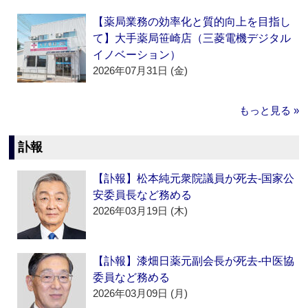
【薬局業務の効率化と質的向上を目指し
て】大手薬局笹崎店（三菱電機デジタル
イノベーション）
2026年07月31日 (金)
もっと見る »
訃報
【訃報】松本純元衆院議員が死去‐国家公
安委員長など務める
2026年03月19日 (木)
【訃報】漆畑日薬元副会長が死去‐中医協
委員など務める
2026年03月09日 (月)