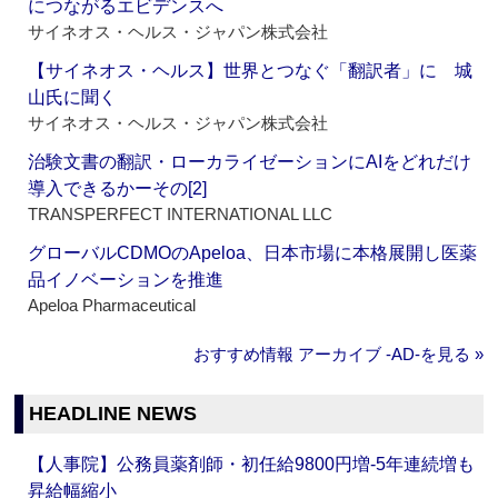
につながるエビデンスへ
サイネオス・ヘルス・ジャパン株式会社
【サイネオス・ヘルス】世界とつなぐ「翻訳者」に 城
山氏に聞く
サイネオス・ヘルス・ジャパン株式会社
治験文書の翻訳・ローカライゼーションにAIをどれだけ
導入できるかーその[2]
TRANSPERFECT INTERNATIONAL LLC
グローバルCDMOのApeloa、日本市場に本格展開し医薬
品イノベーションを推進
Apeloa Pharmaceutical
おすすめ情報 アーカイブ ‐AD‐を見る »
HEADLINE NEWS
【人事院】公務員薬剤師・初任給9800円増‐5年連続増も
昇給幅縮小