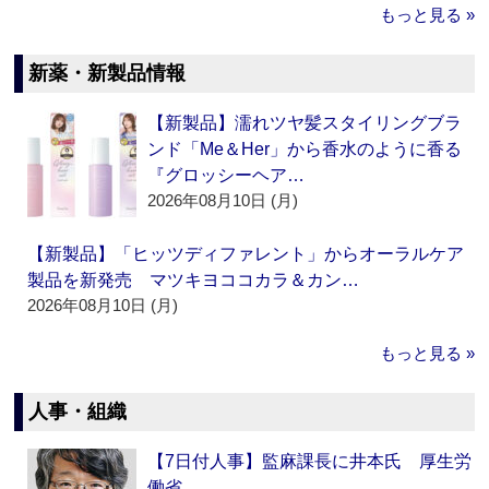
もっと見る »
新薬・新製品情報
【新製品】濡れツヤ髪スタイリングブラ
ンド「Me＆Her」から香水のように香る
『グロッシーヘア…
2026年08月10日 (月)
【新製品】「ヒッツディファレント」からオーラルケア
製品を新発売 マツキヨココカラ＆カン…
2026年08月10日 (月)
もっと見る »
人事・組織
【7日付人事】監麻課長に井本氏 厚生労
働省