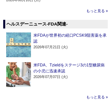
もっと見る »
ヘルスデーニュース‐FDA関連‐
米FDAが世界初の経口PCSK9阻害薬を承
認
2026年07月21日 (火)
米FDA、Tzieldをステージ3の1型糖尿病
の小児に迅速承認
2026年07月07日 (火)
もっと見る »