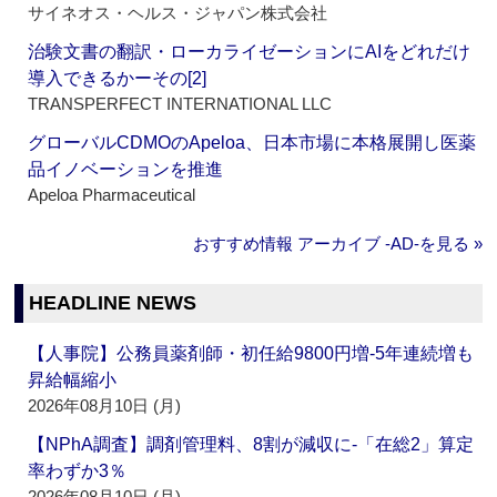
サイネオス・ヘルス・ジャパン株式会社
治験文書の翻訳・ローカライゼーションにAIをどれだけ
導入できるかーその[2]
TRANSPERFECT INTERNATIONAL LLC
グローバルCDMOのApeloa、日本市場に本格展開し医薬
品イノベーションを推進
Apeloa Pharmaceutical
おすすめ情報 アーカイブ ‐AD‐を見る »
HEADLINE NEWS
【人事院】公務員薬剤師・初任給9800円増‐5年連続増も
昇給幅縮小
2026年08月10日 (月)
【NPhA調査】調剤管理料、8割が減収に‐「在総2」算定
率わずか3％
2026年08月10日 (月)