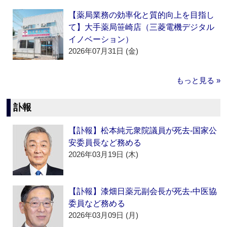
【薬局業務の効率化と質的向上を目指し
て】大手薬局笹崎店（三菱電機デジタル
イノベーション）
2026年07月31日 (金)
もっと見る »
訃報
【訃報】松本純元衆院議員が死去‐国家公
安委員長など務める
2026年03月19日 (木)
【訃報】漆畑日薬元副会長が死去‐中医協
委員など務める
2026年03月09日 (月)