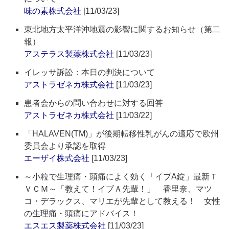
味の素株式会社
[11/03/23]
東北地方太平洋沖地震の影響に関するお知らせ（第二
報）
アステラス製薬株式会社
[11/03/23]
イレッサ訴訟：本日の判決について
アストラゼネカ株式会社
[11/03/23]
患者会からの問い合わせに対する回答
アストラゼネカ株式会社
[11/03/22]
「HALAVEN(TM)」が後期転移性乳がんの適応で欧州
委員会より承認を取得
エーザイ株式会社
[11/03/23]
～小粒で生理痛・頭痛によく効く「イブA錠」最新Ｔ
ＶＣＭ～「教えて！イブＡ先輩！」 香里奈、マツ
コ・デラックス、マリエが先輩として教える！ 女性
の生理痛・頭痛にアドバイス！
エスエス製薬株式会社
[11/03/23]