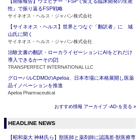
【開催報告】ウェビナー『FSPで変える臨床開発の生産
性』で振り返るFSP戦略
サイネオス・ヘルス・ジャパン株式会社
【サイネオス・ヘルス】世界とつなぐ「翻訳者」に 城
山氏に聞く
サイネオス・ヘルス・ジャパン株式会社
治験文書の翻訳・ローカライゼーションにAIをどれだけ
導入できるかーその[2]
TRANSPERFECT INTERNATIONAL LLC
グローバルCDMOのApeloa、日本市場に本格展開し医薬
品イノベーションを推進
Apeloa Pharmaceutical
おすすめ情報 アーカイブ ‐AD‐を見る »
HEADLINE NEWS
【昭和薬大 神林氏ら】獣医師と薬剤師に認識差‐獣医療専