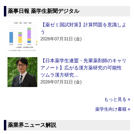
薬事日報 薬学生新聞デジタル
【薬ゼミ国試対策】計算問題を意識しよ
う
2026年07月31日 (金)
【日本薬学生連盟・先輩薬剤師のキャリ
アノート】広がる漢方薬研究の可能性
ツムラ漢方研究…
2026年07月31日 (金)
もっと見る »
薬学生向け書籍 »
薬業界ニュース解説