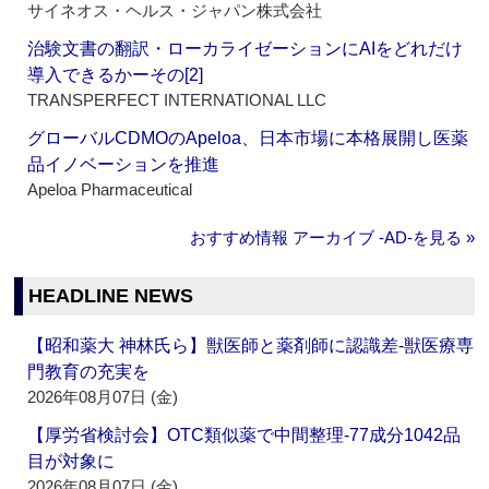
サイネオス・ヘルス・ジャパン株式会社
治験文書の翻訳・ローカライゼーションにAIをどれだけ
導入できるかーその[2]
TRANSPERFECT INTERNATIONAL LLC
グローバルCDMOのApeloa、日本市場に本格展開し医薬
品イノベーションを推進
Apeloa Pharmaceutical
おすすめ情報 アーカイブ ‐AD‐を見る »
HEADLINE NEWS
【昭和薬大 神林氏ら】獣医師と薬剤師に認識差‐獣医療専
門教育の充実を
2026年08月07日 (金)
【厚労省検討会】OTC類似薬で中間整理‐77成分1042品
目が対象に
2026年08月07日 (金)