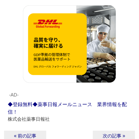
‐AD‐
◆登録無料◆薬事日報メールニュース 業界情報を配
信！
株式会社薬事日報社
« 前の記事
次の記事 »