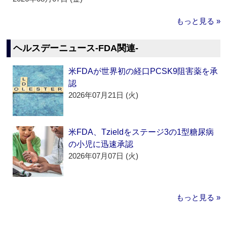
もっと見る »
ヘルスデーニュース‐FDA関連‐
米FDAが世界初の経口PCSK9阻害薬を承
認
2026年07月21日 (火)
米FDA、Tzieldをステージ3の1型糖尿病
の小児に迅速承認
2026年07月07日 (火)
もっと見る »