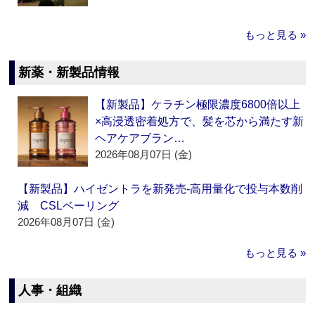
もっと見る »
新薬・新製品情報
【新製品】ケラチン極限濃度6800倍以上
×高浸透密着処方で、髪を芯から満たす新
ヘアケアブラン…
2026年08月07日 (金)
【新製品】ハイゼントラを新発売‐高用量化で投与本数削
減 CSLベーリング
2026年08月07日 (金)
もっと見る »
人事・組織