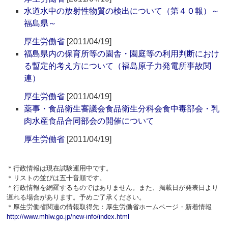
水道水中の放射性物質の検出について（第４０報）～
福島県～
厚生労働省
[2011/04/19]
福島県内の保育所等の園舎・園庭等の利用判断におけ
る暫定的考え方について（福島原子力発電所事故関
連）
厚生労働省
[2011/04/19]
薬事・食品衛生審議会食品衛生分科会食中毒部会・乳
肉水産食品合同部会の開催について
厚生労働省
[2011/04/19]
＊行政情報は現在試験運用中です。
＊リストの並びは五十音順です。
＊行政情報を網羅するものではありません。また、掲載日が発表日より
遅れる場合があります。予めご了承ください。
＊厚生労働省関連の情報取得先：厚生労働省ホームページ・新着情報
http://www.mhlw.go.jp/new-info/index.html