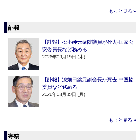
もっと見る »
訃報
【訃報】松本純元衆院議員が死去‐国家公
安委員長など務める
2026年03月19日 (木)
【訃報】漆畑日薬元副会長が死去‐中医協
委員など務める
2026年03月09日 (月)
もっと見る »
寄稿