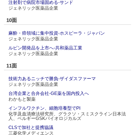
注射剤で病院市場固める‐サンド
ジェネリック医薬品企業
10面
麻酔・癌領域に集中投資‐ホスピーラ・ジャパン
ジェネリック医薬品企業
ルピン開発品を上市へ‐共和薬品工業
ジェネリック医薬品企業
11面
技術力あるニッチで勝負‐ザイダスファーマ
ジェネリック医薬品企業
台湾企業と合弁会社‐GE薬を国内投入へ
わかもと製薬
インフルワクチン、細胞培養型でPI
化学及血清療法研究所、グラクソ・スミスクライン日本法
人、ベルギーGSKバイオロジカルズ
CLSで加社と提携協議
三菱化学メディエンス