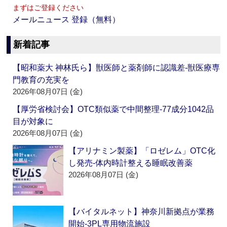
まずはご登録ください
メールニュース 登録（無料）
新着記事
【昭和薬大 神林氏ら】獣医師と薬剤師に認識差‐獣医療専
門教育の充実を
2026年08月07日 (金)
【厚労省検討会】OTC類似薬で中間整理‐77成分1042品
目が対象に
2026年08月07日 (金)
【アリナミン製薬】「ロゼレム」OTC化
し発売‐体内時計整える睡眠改善薬
2026年08月07日 (金)
【バイタルネット】神奈川新拠点が業務
開始‐3PL専用物流施設