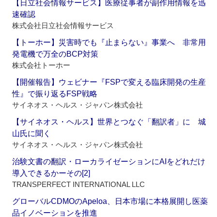
【日立社会情報サービス】医療従事者が副作用情報を迅
速確認
株式会社日立社会情報サービス
【トーホー】災害時でも『止まらない』事業へ 非常用
発電機で万全のBCP対策
株式会社トーホー
【開催報告】ウェビナー『FSPで変える臨床開発の生産
性』で振り返るFSP戦略
サイネオス・ヘルス・ジャパン株式会社
【サイネオス・ヘルス】世界とつなぐ「翻訳者」に 城
山氏に聞く
サイネオス・ヘルス・ジャパン株式会社
治験文書の翻訳・ローカライゼーションにAIをどれだけ
導入できるかーその[2]
TRANSPERFECT INTERNATIONAL LLC
グローバルCDMOのApeloa、日本市場に本格展開し医薬
品イノベーションを推進