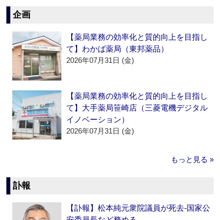
企画
【薬局業務の効率化と質的向上を目指し
て】わかば薬局（東邦薬品）
2026年07月31日 (金)
【薬局業務の効率化と質的向上を目指し
て】大手薬局笹崎店（三菱電機デジタル
イノベーション）
2026年07月31日 (金)
もっと見る »
訃報
【訃報】松本純元衆院議員が死去‐国家公
安委員長など務める