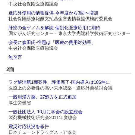
中央社会保険医療協議会
適応外使用の情報提供‐今年度から3回へ増加
社会保険診療報酬支払基金審査情報提供検討委員会
肝癌の全ゲノムを解読‐個別化医療応用に期待
国立がん研究センター・東京大学先端科学技術研究センター
会長に森田氏‐宿題は「医療の費用対効果」
中央社会保険医療協議会
無季言
2面
ラグ解消第1弾案件、評価完了‐国内導入は186件に
医療上の必要性の高い未承認薬・適応外薬検討会議
一般用漢方薬、27処方を正式追加
厚生労働省
一般社団法人‐10月に学会の設立総会
製剤機械技術研究会2011年度総会
震災対応状況を報告
日本チェーンドラッグストア協会