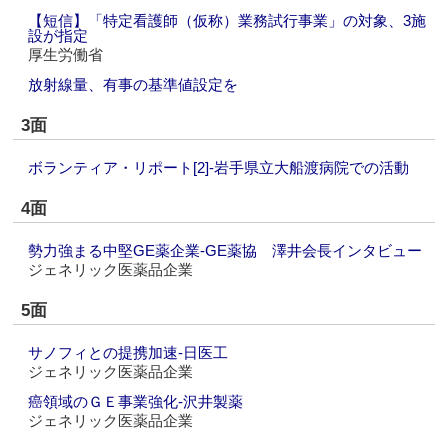
【短信】「特定看護師（仮称）業務試行事業」の対象、3施
設が指定
厚生労働省
放射線量、有事の基準値設定を
3面
ボランティア・リポート[2]‐岩手県立大船渡病院での活動
4面
勢力強まる中堅GE薬企業‐GE薬協 澤井会長インタビュー
ジェネリック医薬品企業
5面
サノフィとの提携加速‐日医工
ジェネリック医薬品企業
癌領域のＧＥ事業強化‐沢井製薬
ジェネリック医薬品企業