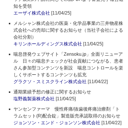
知を受領
エーザイ株式会社
[11/04/25]
メルシャン株式会社の医薬・化学品事業の三井物産株
式会社への売却に関するお知らせ（当社子会社による
会社分割）
キリンホールディングス株式会社
[11/04/25]
喘息啓発ウェブサイト「Zensoku.jp」全面リニューア
ル 日々の喘息チェックが社会貢献につながる、患者
さん参加型コンテンツを新設 喘息コントロールを楽
しくサポートするコンテンツも拡充
グラクソ・スミスクライン株式会社
[11/04/22]
通期業績予想の修正に関するお知らせ
塩野義製薬株式会社
[11/04/25]
ヤンセンファーマ 慢性疼痛/抜歯後疼痛治療剤「ト
ラムセット(R)配合錠」製造販売承認取得のお知らせ
ジョンソン・エンド・ジョンソン株式会社
[11/04/22]