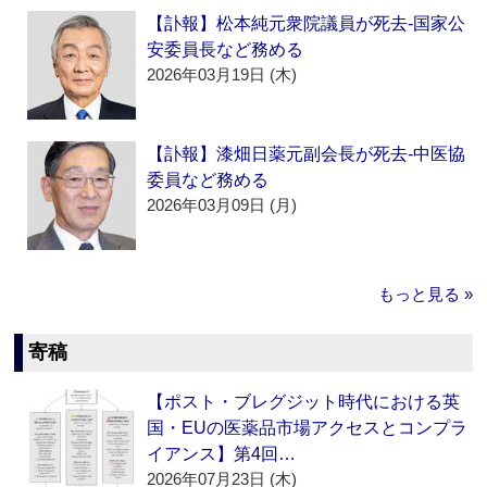
【訃報】松本純元衆院議員が死去‐国家公
安委員長など務める
2026年03月19日 (木)
【訃報】漆畑日薬元副会長が死去‐中医協
委員など務める
2026年03月09日 (月)
もっと見る »
寄稿
【ポスト・ブレグジット時代における英
国・EUの医薬品市場アクセスとコンプラ
イアンス】第4回…
2026年07月23日 (木)