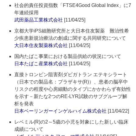
社会的責任投資指数「FTSE4Good Global Index」に7
年連続採用
武田薬品工業株式会社
[11/04/25]
京都大学iPS細胞研究所と大日本住友製薬 難治性希
少疾患新規治療法の創成に関する共同研究について
大日本住友製薬株式会社
[11/04/25]
国内たばこ事業における製品供給の状況について
日本たばこ産業株式会社
[11/04/25]
直接トロンビン阻害剤ダビガトラン エテキシラート
（日本での製品名：プラザキサ(R)）、患者の脳卒中
リスクの程度や心房細動のタイプにかかわらず有効性
を示す－新たな2つのRE-LYR試験のサブグループ解
析を発表
日本ベーリンガーインゲルハイム株式会社
[11/04/22]
レベミル(R)の2～5歳の小児を対象にした新しい臨床
成績について