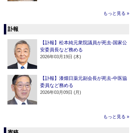
もっと見る »
訃報
【訃報】松本純元衆院議員が死去‐国家公
安委員長など務める
2026年03月19日 (木)
【訃報】漆畑日薬元副会長が死去‐中医協
委員など務める
2026年03月09日 (月)
もっと見る »
寄稿