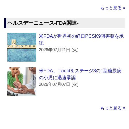
もっと見る »
ヘルスデーニュース‐FDA関連‐
米FDAが世界初の経口PCSK9阻害薬を承
認
2026年07月21日 (火)
米FDA、Tzieldをステージ3の1型糖尿病
の小児に迅速承認
2026年07月07日 (火)
もっと見る »