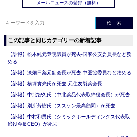
メールニュースの登録（無料）
検 索
この記事と同じカテゴリーの新着記事
【訃報】松本純元衆院議員が死去‐国家公安委員長など務
める
【訃報】漆畑日薬元副会長が死去‐中医協委員など務める
【訃報】横塚實亮氏が死去‐元住友製薬会長
【訃報】中北智久氏（中北薬品代表取締役会長）が死去
【訃報】別所芳樹氏（スズケン最高顧問）が死去
【訃報】中村和男氏（シミックホールディングス代表取
締役会長CEO）が死去