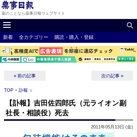
薬のことなら薬事日報ウェブサイト
新着
全カテゴリー
購読・購入・登録
« 前の記事
次の記事 »
TOP
>
訃報
∨
【訃報】吉田佐四郎氏（元ライオン副
社長・相談役）死去
2011年05月13日 (金)