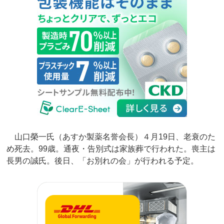
山口榮一氏（あすか製薬名誉会長）４月19日、老衰のた
め死去。99歳。通夜・告別式は家族葬で行われた。喪主は
長男の誠氏。後日、「お別れの会」が行われる予定。