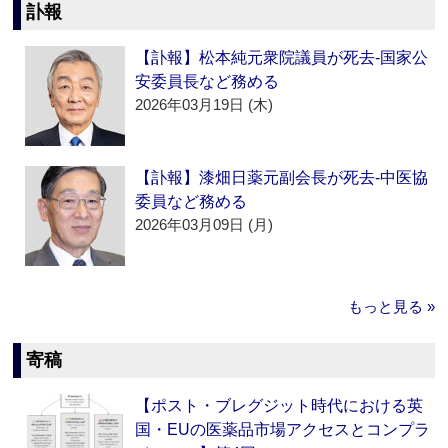
訃報
【訃報】松本純元衆院議員が死去‐国家公
安委員長など務める
2026年03月19日 (木)
【訃報】漆畑日薬元副会長が死去‐中医協
委員など務める
2026年03月09日 (月)
もっと見る »
寄稿
【ポスト・ブレグジット時代における英
国・EUの医薬品市場アクセスとコンプラ