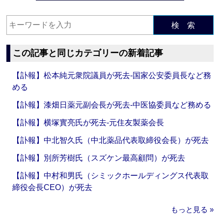
検 索
この記事と同じカテゴリーの新着記事
【訃報】松本純元衆院議員が死去‐国家公安委員長など務
める
【訃報】漆畑日薬元副会長が死去‐中医協委員など務める
【訃報】横塚實亮氏が死去‐元住友製薬会長
【訃報】中北智久氏（中北薬品代表取締役会長）が死去
【訃報】別所芳樹氏（スズケン最高顧問）が死去
【訃報】中村和男氏（シミックホールディングス代表取
締役会長CEO）が死去
もっと見る »