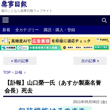
薬のことなら薬事日報ウェブサイト
新着
全カテゴリー
購読・購入・登録
« 前の記事
次の記事 »
TOP
>
訃報
∨
【訃報】山口榮一氏（あすか製薬名誉
会長）死去
2011年05月06日 (金)