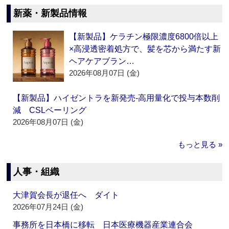
新薬・新製品情報
【新製品】ケラチン極限濃度6800倍以上
×高浸透密着処方で、髪を芯から満たす新
ヘアケアブラン…
2026年08月07日 (金)
【新製品】ハイゼントラを新発売‐高用量化で投与本数削
減 CSLベーリング
2026年08月07日 (金)
もっと見る »
人事・組織
大津賀会長が退任へ ダイト
2026年07月24日 (金)
事務所を日本橋に移転 日本医療機器産業連合会