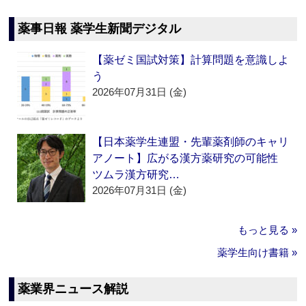
薬事日報 薬学生新聞デジタル
【薬ゼミ国試対策】計算問題を意識しよ
う
2026年07月31日 (金)
【日本薬学生連盟・先輩薬剤師のキャリ
アノート】広がる漢方薬研究の可能性
ツムラ漢方研究…
2026年07月31日 (金)
もっと見る »
薬学生向け書籍 »
薬業界ニュース解説