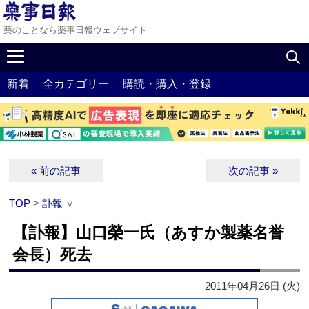
薬のことなら薬事日報ウェブサイト
新着
全カテゴリー
購読・購入・登録
« 前の記事
次の記事 »
TOP
>
訃報
∨
【訃報】山口榮一氏（あすか製薬名誉
会長）死去
2011年04月26日 (火)