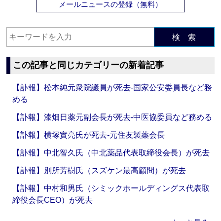
メールニュースの登録（無料）
検 索
この記事と同じカテゴリーの新着記事
【訃報】松本純元衆院議員が死去‐国家公安委員長など務
める
【訃報】漆畑日薬元副会長が死去‐中医協委員など務める
【訃報】横塚實亮氏が死去‐元住友製薬会長
【訃報】中北智久氏（中北薬品代表取締役会長）が死去
【訃報】別所芳樹氏（スズケン最高顧問）が死去
【訃報】中村和男氏（シミックホールディングス代表取
締役会長CEO）が死去