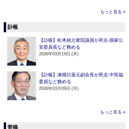
もっと見る »
訃報
【訃報】松本純元衆院議員が死去‐国家公
安委員長など務める
2026年03月19日 (木)
【訃報】漆畑日薬元副会長が死去‐中医協
委員など務める
2026年03月09日 (月)
もっと見る »
寄稿