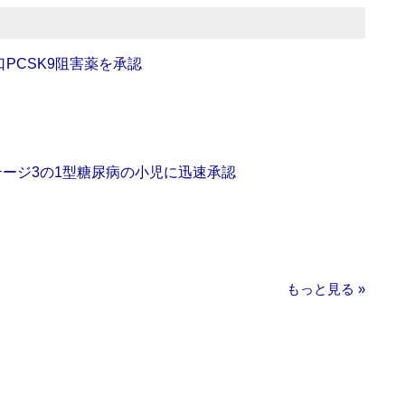
口PCSK9阻害薬を承認
をステージ3の1型糖尿病の小児に迅速承認
もっと見る »