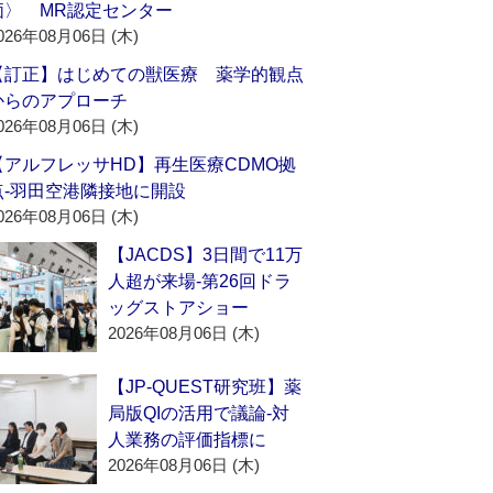
価〉 MR認定センター
026年08月06日 (木)
【訂正】はじめての獣医療 薬学的観点
からのアプローチ
026年08月06日 (木)
【アルフレッサHD】再生医療CDMO拠
点‐羽田空港隣接地に開設
026年08月06日 (木)
【JACDS】3日間で11万
人超が来場‐第26回ドラ
ッグストアショー
2026年08月06日 (木)
【JP-QUEST研究班】薬
局版QIの活用で議論‐対
人業務の評価指標に
2026年08月06日 (木)