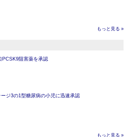
もっと見る »
口PCSK9阻害薬を承認
をステージ3の1型糖尿病の小児に迅速承認
もっと見る »