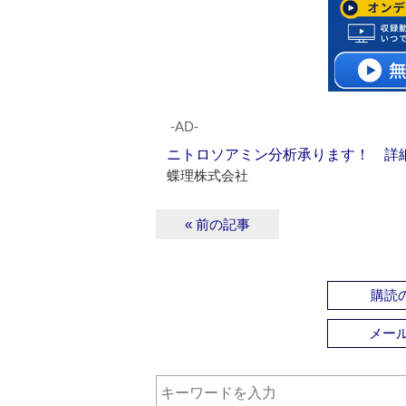
‐AD‐
ニトロソアミン分析承ります！ 詳
蝶理株式会社
« 前の記事
購読の
メー