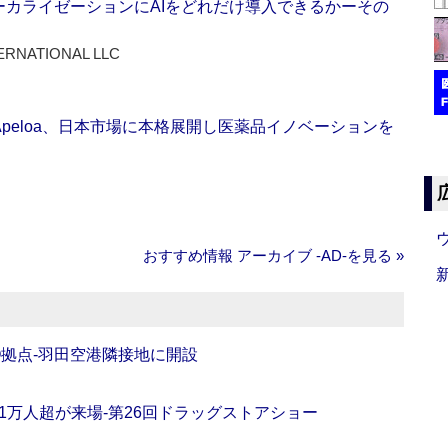
ーカライゼーションにAIをどれだけ導入できるかーその
ERNATIONAL LLC
Apeloa、日本市場に本格展開し医薬品イノベーションを
おすすめ情報 アーカイブ ‐AD‐を見る »
O拠点‐羽田空港隣接地に開設
11万人超が来場‐第26回ドラッグストアショー