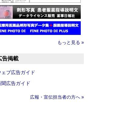
もっと見る »
広告掲載
ウェブ広告ガイド
新聞広告ガイド
広報・宣伝担当者の方へ »