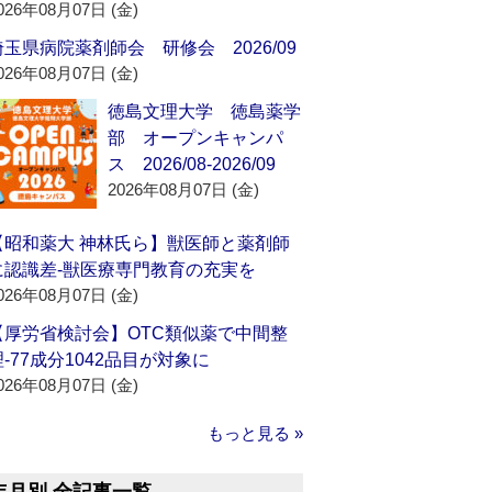
026年08月07日 (金)
埼玉県病院薬剤師会 研修会 2026/09
026年08月07日 (金)
徳島文理大学 徳島薬学
部 オープンキャンパ
ス 2026/08-2026/09
2026年08月07日 (金)
【昭和薬大 神林氏ら】獣医師と薬剤師
に認識差‐獣医療専門教育の充実を
026年08月07日 (金)
【厚労省検討会】OTC類似薬で中間整
理‐77成分1042品目が対象に
026年08月07日 (金)
もっと見る »