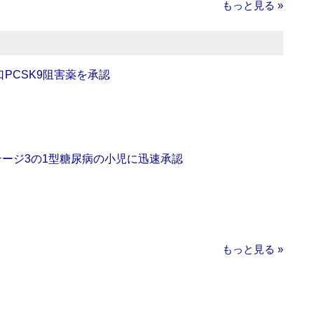
もっと見る »
口PCSK9阻害薬を承認
をステージ3の1型糖尿病の小児に迅速承認
もっと見る »