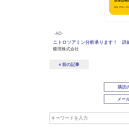
‐AD‐
ニトロソアミン分析承ります！ 詳
蝶理株式会社
« 前の記事
購読の
メー