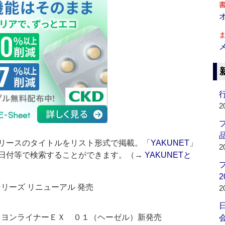
行
2
品
リースのタイトルをリスト形式で掲載。「
YAKUNET
」
2
日付等で検索することができます。（→
YAKUNETと
2
リーズ リニューアル 発売
2
レヨンライナーＥＸ ０１（ヘーゼル）新発売
会