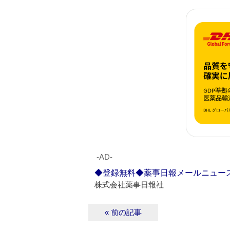
‐AD‐
◆登録無料◆薬事日報メールニュー
株式会社薬事日報社
« 前の記事