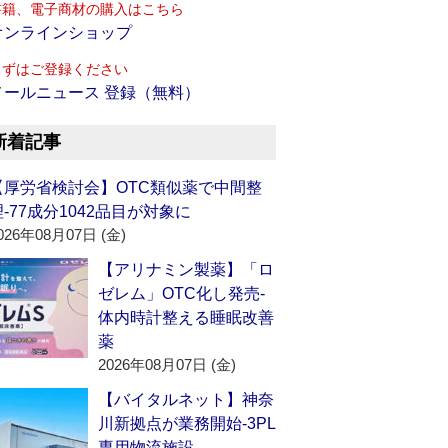
書籍、電子商材の購入はこちら
オンラインショップ
まずはご登録ください
メールニュース 登録（無料）
新着記事
【厚労省検討会】OTC類似薬で中間整
理‐77成分1042品目が対象に
026年08月07日 (金)
【アリナミン製薬】「ロ
ゼレム」OTC化し発売‐
体内時計整える睡眠改善
薬
2026年08月07日 (金)
【バイタルネット】神奈
川新拠点が業務開始‐3PL
専用物流施設