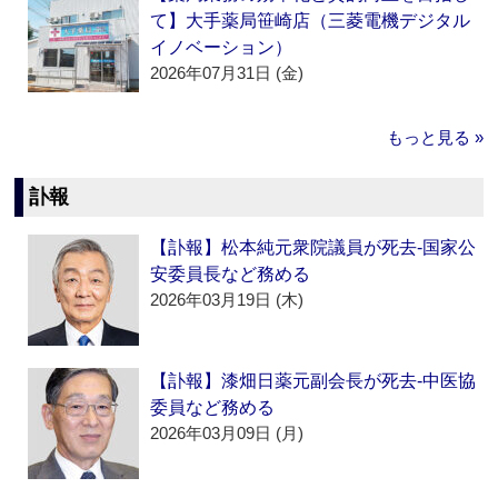
て】大手薬局笹崎店（三菱電機デジタル
イノベーション）
2026年07月31日 (金)
もっと見る »
訃報
【訃報】松本純元衆院議員が死去‐国家公
安委員長など務める
2026年03月19日 (木)
【訃報】漆畑日薬元副会長が死去‐中医協
委員など務める
2026年03月09日 (月)