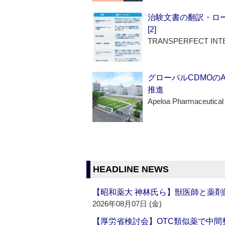
治験文書の翻訳・ロ
[2]
TRANSPERFECT INT
グローバルCDMOの
推進
Apeloa Pharmaceutical
HEADLINE NEWS
【昭和薬大 神林氏ら】獣医師と薬剤
2026年08月07日 (金)
【厚労省検討会】OTC類似薬で中間整