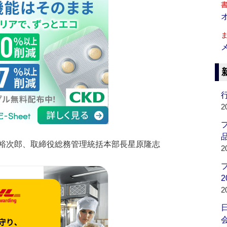
行
2
品
裕次郎、取締役総務管理統括本部長星原隆志
2
2
2
会