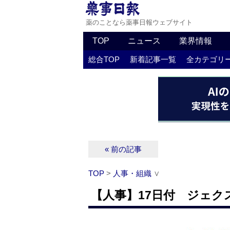
薬のことなら薬事日報ウェブサイト
TOP
ニュース
業界情報
総合TOP
新着記事一覧
全カテゴリ
« 前の記事
TOP
>
人事・組織
∨
【人事】17日付 ジェク