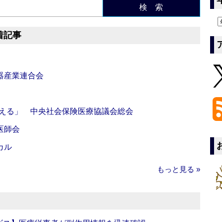
検 索
着記事
器産業連合会
伝える」 中央社会保険医療協議会総会
医師会
カル
もっと見る »