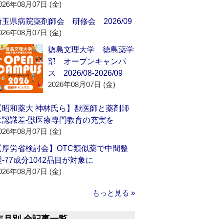
026年08月07日 (金)
埼玉県病院薬剤師会 研修会 2026/09
026年08月07日 (金)
徳島文理大学 徳島薬学
部 オープンキャンパ
ス 2026/08-2026/09
2026年08月07日 (金)
【昭和薬大 神林氏ら】獣医師と薬剤師
に認識差‐獣医療専門教育の充実を
026年08月07日 (金)
【厚労省検討会】OTC類似薬で中間整
理‐77成分1042品目が対象に
026年08月07日 (金)
もっと見る »