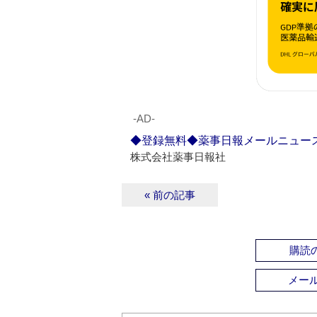
‐AD‐
◆登録無料◆薬事日報メールニュー
株式会社薬事日報社
« 前の記事
購読の
メー