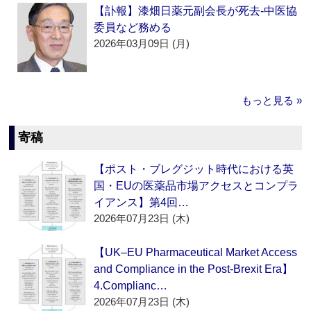
【訃報】漆畑日薬元副会長が死去‐中医協
委員など務める
2026年03月09日 (月)
もっと見る »
寄稿
【ポスト・ブレグジット時代における英
国・EUの医薬品市場アクセスとコンプラ
イアンス】第4回…
2026年07月23日 (木)
【UK–EU Pharmaceutical Market Access
and Compliance in the Post-Brexit Era】
4.Complianc…
2026年07月23日 (木)