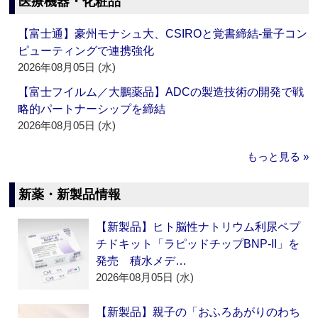
医療機器・化粧品
【富士通】豪州モナシュ大、CSIROと覚書締結‐量子コン
ピューティングで連携強化
2026年08月05日 (水)
【富士フイルム／大鵬薬品】ADCの製造技術の開発で戦
略的パートナーシップを締結
2026年08月05日 (水)
もっと見る »
新薬・新製品情報
【新製品】ヒト脳性ナトリウム利尿ペプ
チドキット「ラピッドチップBNP-II」を
発売 積水メデ…
2026年08月05日 (水)
【新製品】親子の「おふろあがりのわち