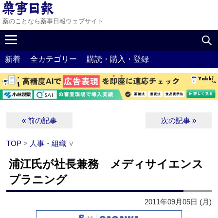
薬のことなら薬事日報ウェブサイト
新着
全カテゴリー
購読・購入・登録
« 前の記事
次の記事 »
TOP
>
人事・組織
∨
浦江氏が社長兼務 メディサイエンス
プラニング
2011年09月05日 (月)