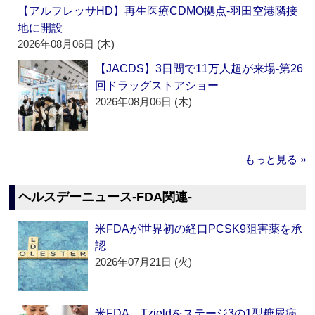
【アルフレッサHD】再生医療CDMO拠点‐羽田空港隣接
地に開設
2026年08月06日 (木)
【JACDS】3日間で11万人超が来場‐第26
回ドラッグストアショー
2026年08月06日 (木)
もっと見る »
ヘルスデーニュース‐FDA関連‐
米FDAが世界初の経口PCSK9阻害薬を承
認
2026年07月21日 (火)
米FDA、Tzieldをステージ3の1型糖尿病