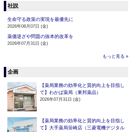
社説
生命守る政策の実現を最優先に
2026年08月07日 (金)
薬価逆ざや問題の抜本的改革を
2026年07月31日 (金)
もっと見る »
企画
【薬局業務の効率化と質的向上を目指し
て】わかば薬局（東邦薬品）
2026年07月31日 (金)
【薬局業務の効率化と質的向上を目指し
て】大手薬局笹崎店（三菱電機デジタル