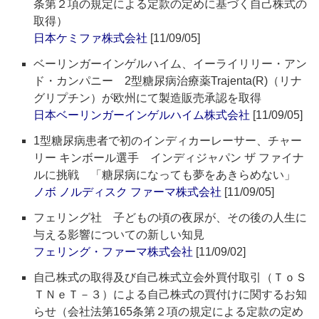
条第２項の規定による定款の定めに基づく自己株式の
取得）
日本ケミファ株式会社
[11/09/05]
ベーリンガーインゲルハイム、イーライリリー・アン
ド・カンパニー 2型糖尿病治療薬Trajenta(R)（リナ
グリプチン）が欧州にて製造販売承認を取得
日本ベーリンガーインゲルハイム株式会社
[11/09/05]
1型糖尿病患者で初のインディカーレーサー、チャー
リー キンボール選手 インディジャパン ザ ファイナ
ルに挑戦 「糖尿病になっても夢をあきらめない」
ノボ ノルディスク ファーマ株式会社
[11/09/05]
フェリング社 子どもの頃の夜尿が、その後の人生に
与える影響についての新しい知見
フェリング・ファーマ株式会社
[11/09/02]
自己株式の取得及び自己株式立会外買付取引（ＴｏＳ
ＴＮｅＴ－３）による自己株式の買付けに関するお知
らせ（会社法第165条第２項の規定による定款の定め