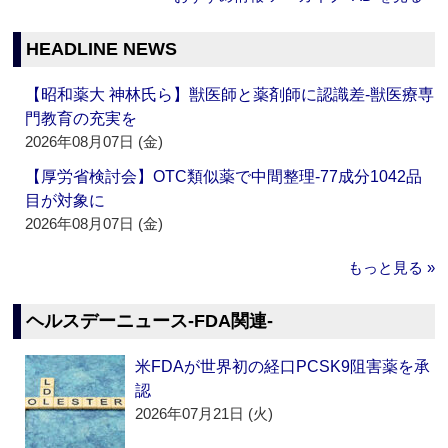
HEADLINE NEWS
【昭和薬大 神林氏ら】獣医師と薬剤師に認識差‐獣医療専
門教育の充実を
2026年08月07日 (金)
【厚労省検討会】OTC類似薬で中間整理‐77成分1042品
目が対象に
2026年08月07日 (金)
もっと見る »
ヘルスデーニュース‐FDA関連‐
米FDAが世界初の経口PCSK9阻害薬を承
認
2026年07月21日 (火)