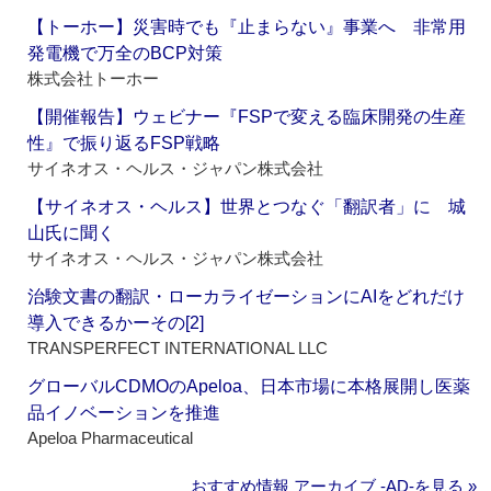
【トーホー】災害時でも『止まらない』事業へ 非常用
発電機で万全のBCP対策
株式会社トーホー
【開催報告】ウェビナー『FSPで変える臨床開発の生産
性』で振り返るFSP戦略
サイネオス・ヘルス・ジャパン株式会社
【サイネオス・ヘルス】世界とつなぐ「翻訳者」に 城
山氏に聞く
サイネオス・ヘルス・ジャパン株式会社
治験文書の翻訳・ローカライゼーションにAIをどれだけ
導入できるかーその[2]
TRANSPERFECT INTERNATIONAL LLC
グローバルCDMOのApeloa、日本市場に本格展開し医薬
品イノベーションを推進
Apeloa Pharmaceutical
おすすめ情報 アーカイブ ‐AD‐を見る »