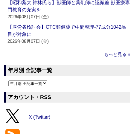
【昭和薬大 神林氏ら】獣医師と薬剤師に認識差‐獣医療専
門教育の充実を
2026年08月07日 (金)
【厚労省検討会】OTC類似薬で中間整理‐77成分1042品
目が対象に
2026年08月07日 (金)
もっと見る »
年月別 全記事一覧
アカウント・RSS
X (Twitter)