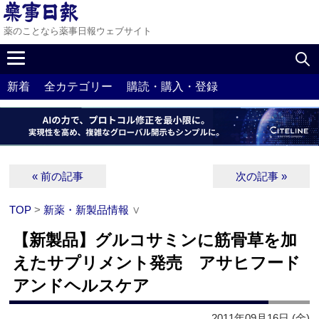
薬のことなら薬事日報ウェブサイト
新着
全カテゴリー
購読・購入・登録
« 前の記事
次の記事 »
TOP
>
新薬・新製品情報
∨
【新製品】グルコサミンに筋骨草を加
えたサプリメント発売 アサヒフード
アンドヘルスケア
2011年09月16日 (金)