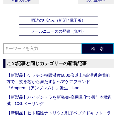
購読の申込み（新聞 / 電子版）
メールニュースの登録（無料）
検 索
この記事と同じカテゴリーの新着記事
【新製品】ケラチン極限濃度6800倍以上×高浸透密着処
方で、髪を芯から満たす新ヘアケアブランド
『Amprem（アンプレム）』誕生 I-ne
【新製品】ハイゼントラを新発売‐高用量化で投与本数削
減 CSLベーリング
【新製品】ヒト脳性ナトリウム利尿ペプチドキット「ラ