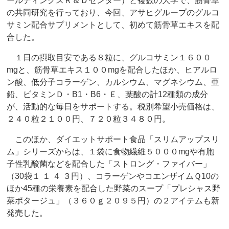
ールディングスＲ＆Ｄセンター）と複数の大学で、筋骨草
の共同研究を行っており、今回、アサヒグループのグルコ
サミン配合サプリメントとして、初めて筋骨草エキスを配
合した。
１日の摂取目安である８粒に、グルコサミン１６００
mgと、筋骨草エキス１００mgを配合したほか、ヒアルロ
ン酸、低分子コラーゲン、カルシウム、マグネシウム、亜
鉛、ビタミンＤ・B1・B6・Ｅ、葉酸の計12種類の成分
が、活動的な毎日をサポートする。税別希望小売価格は、
２４０粒２１００円、７２０粒３４８０円。
このほか、ダイエットサポート食品「スリムアップスリ
ム」シリーズからは、１袋に食物繊維５０００mgや有胞
子性乳酸菌などを配合した「ストロング・ファイバー」
（30袋１ １ ４ ３円）、コラーゲンやコエンザイムＱ10の
ほか45種の栄養素を配合した野菜のスープ「プレシャス野
菜ポタージュ」（３６０ｇ２０９５円）の２アイテムも新
発売した。