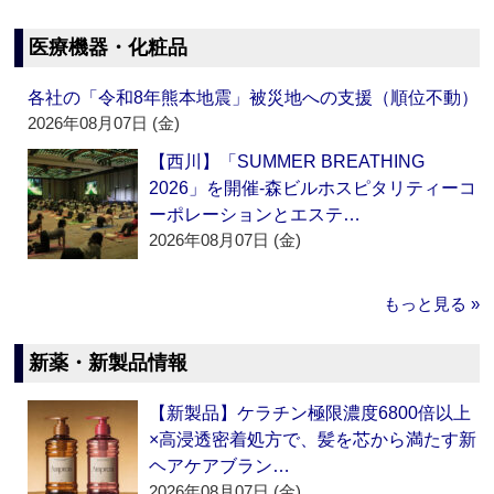
医療機器・化粧品
各社の「令和8年熊本地震」被災地への支援（順位不動）
2026年08月07日 (金)
【西川】「SUMMER BREATHING
2026」を開催‐森ビルホスピタリティーコ
ーポレーションとエステ…
2026年08月07日 (金)
もっと見る »
新薬・新製品情報
【新製品】ケラチン極限濃度6800倍以上
×高浸透密着処方で、髪を芯から満たす新
ヘアケアブラン…
2026年08月07日 (金)