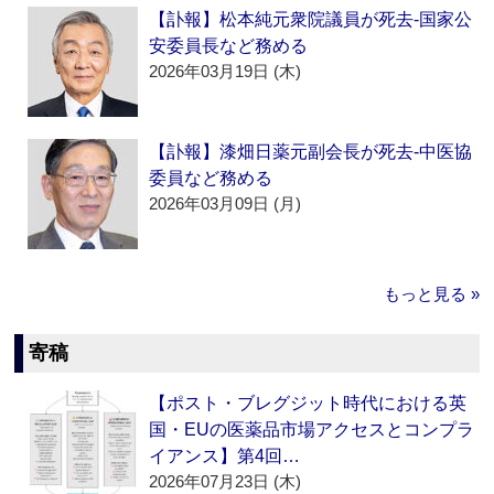
【訃報】松本純元衆院議員が死去‐国家公
安委員長など務める
2026年03月19日 (木)
【訃報】漆畑日薬元副会長が死去‐中医協
委員など務める
2026年03月09日 (月)
もっと見る »
寄稿
【ポスト・ブレグジット時代における英
国・EUの医薬品市場アクセスとコンプラ
イアンス】第4回…
2026年07月23日 (木)