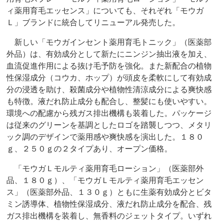
ィ薬用育毛エッセンス」についても、それぞれ「モウガ
Ｌ」ブランドに統合してリニューアル発売した。
新しい「モウガインセント薬用育毛トニック」（医薬部
外品）は、有効成分として新たにニンジン抽出液を加え、
血流促進作用による抜け毛予防を強化。また新配合の植物
性保湿成分（コウカ、ホップ）が頭皮を柔軟にして有効成
分の浸透を助け、殺菌成分や植物性清涼成分による爽快感
も特徴。液だれ防止成分も配合し、整髪にも使いやすい。
環境への配慮から残ガス排出機構も装着した。パッケージ
は従来のグリーンを基調としたロゴを踏襲しつつ、メタリ
ック調のデザインで薬用感や爽快感を演出した。１８０
ｇ、２５０ｇの２タイプあり、オープン価格。
「モウガＬモルティ薬用育毛ローション」（医薬部外
品、１８０ｇ）、「モウガＬモルティ薬用育毛エッセン
ス」（医薬部外品、１３０ｇ）ともに生薬有効成分とビタ
ミン誘導体、植物性保湿成分、液だれ防止成分を配合、残
ガス排出機構を装着し、無香料のジェットタイプ。いずれ