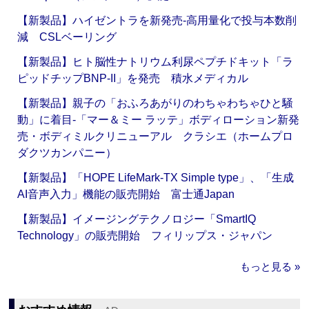
【新製品】ハイゼントラを新発売‐高用量化で投与本数削
減 CSLベーリング
【新製品】ヒト脳性ナトリウム利尿ペプチドキット「ラ
ピッドチップBNP-II」を発売 積水メディカル
【新製品】親子の「おふろあがりのわちゃわちゃひと騒
動」に着目‐「マー＆ミー ラッテ」ボディローション新発
売・ボディミルクリニューアル クラシエ（ホームプロ
ダクツカンパニー）
【新製品】「HOPE LifeMark-TX Simple type」、「生成
AI音声入力」機能の販売開始 富士通Japan
【新製品】イメージングテクノロジー「SmartIQ
Technology」の販売開始 フィリップス・ジャパン
もっと見る »