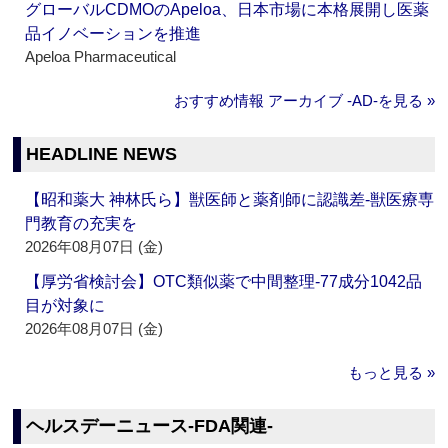
グローバルCDMOのApeloa、日本市場に本格展開し医薬
品イノベーションを推進
Apeloa Pharmaceutical
おすすめ情報 アーカイブ ‐AD‐を見る »
HEADLINE NEWS
【昭和薬大 神林氏ら】獣医師と薬剤師に認識差‐獣医療専
門教育の充実を
2026年08月07日 (金)
【厚労省検討会】OTC類似薬で中間整理‐77成分1042品
目が対象に
2026年08月07日 (金)
もっと見る »
ヘルスデーニュース‐FDA関連‐