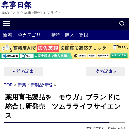
薬のことなら薬事日報ウェブサイト
新着
全カテゴリー
購読・購入・登録
« 前の記事
次の記事 »
TOP
>
新薬・新製品情報
∨
薬用育毛製品を「モウガ」ブランドに
統合し新発売 ツムラライフサイエン
ス
2007年03月09日 (金)