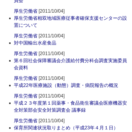
員会
厚生労働省
[2011/10/04]
厚生労働省相双地域医療従事者確保支援センターの設
置について
厚生労働省
[2011/10/04]
対中国輸出水産食品
厚生労働省
[2011/10/04]
第６回社会保障審議会介護給付費分科会調査実施委員
会資料
厚生労働省
[2011/10/04]
平成22年医療施設（動態）調査・病院報告の概況
厚生労働省
[2011/10/04]
平成２３年度第１回薬事・食品衛生審議会医療機器安
全対策部会安全対策調査会 議事録
厚生労働省
[2011/10/04]
保育所関連状況取りまとめ（平成23年４月１日）