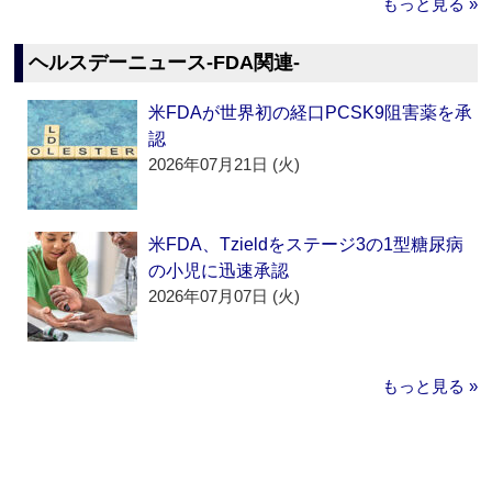
もっと見る »
ヘルスデーニュース‐FDA関連‐
米FDAが世界初の経口PCSK9阻害薬を承
認
2026年07月21日 (火)
米FDA、Tzieldをステージ3の1型糖尿病
の小児に迅速承認
2026年07月07日 (火)
もっと見る »