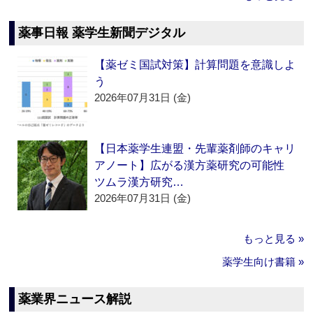
薬事日報 薬学生新聞デジタル
【薬ゼミ国試対策】計算問題を意識しよ
う
2026年07月31日 (金)
【日本薬学生連盟・先輩薬剤師のキャリ
アノート】広がる漢方薬研究の可能性
ツムラ漢方研究…
2026年07月31日 (金)
もっと見る »
薬学生向け書籍 »
薬業界ニュース解説