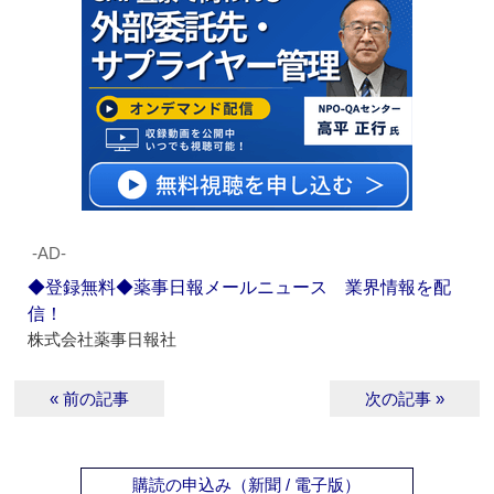
‐AD‐
◆登録無料◆薬事日報メールニュース 業界情報を配
信！
株式会社薬事日報社
« 前の記事
次の記事 »
購読の申込み（新聞 / 電子版）