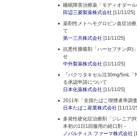
睡眠障害治療薬「モディオダール(
田辺三菱製薬株式会社
[11/11/25]
薬剤性メトヘモグロビン血症治療
て
第一三共株式会社
[11/11/25]
抗悪性腫瘍剤「ハーセプチン(R
せ
中外製薬株式会社
[11/11/25]
『パクリタキセル注30mg/5mL「
る承認申請について
日本化薬株式会社
[11/11/25]
2011年「全国たばこ喫煙者率調査
日本たばこ産業株式会社
[11/11/2
多発性硬化症治療剤「ジレニア(R
本初の1日1回服用の経口剤－
ノバルティス ファーマ株式会社
[