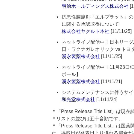
明治ホールディングス株式会社
[1
抗悪性腫瘍剤「エルプラット」の
に関する承認取得について
株式会社ヤクルト本社
[11/11/25]
ネットライブ配信中！日本リーグ/1
日・ワクナガレオリック vs ト
湧永製薬株式会社
[11/11/25]
ネットライブ配信中！11月23日/
ボール】
湧永製薬株式会社
[11/11/21]
システムメンテナンスに伴うサイト
和光堂株式会社
[11/11/24]
＊「Press Release Title List
＊リストの並びは五十音順です。
＊「Press Release Title 
た、掲載日が発表日より遅れる場合が