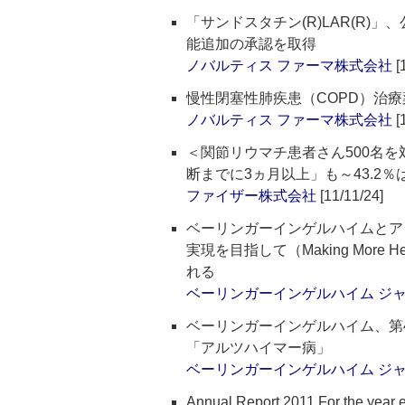
「サンドスタチン(R)LAR(R
能追加の承認を取得
ノバルティス ファーマ株式会社
[
慢性閉塞性肺疾患（COPD）治
ノバルティス ファーマ株式会社
[
＜関節リウマチ患者さん500名
断までに3ヵ月以上」も～43.2
ファイザー株式会社
[11/11/24]
ベーリンガーインゲルハイムとア
実現を目指して（Making Mor
れる
ベーリンガーインゲルハイム ジ
ベーリンガーインゲルハイム、第4
「アルツハイマー病」
ベーリンガーインゲルハイム ジ
Annual Report 2011 For the y