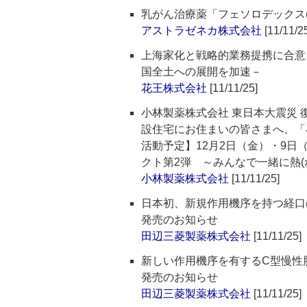
乳がん治療薬「フェソロデックス(
アストラゼネカ株式会社
[11/11/2
上海家化と戦略的業務提携に合意
国全土への展開を加速－
花王株式会社
[11/11/25]
小林製薬株式会社 東日本大震災
設住宅にお住まいの皆さまへ、「
活動予定】12月2日（金）・9日
クト第2弾 ～みんなで一緒に熱(
小林製薬株式会社
[11/11/25]
日本初、新規作用機序を持つ経口の
発売のお知らせ
田辺三菱製薬株式会社
[11/11/25]
新しい作用機序を有するC型慢性肝
発売のお知らせ
田辺三菱製薬株式会社
[11/11/25]