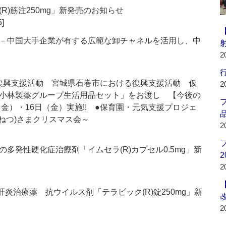
R)筋注250mg」新発売のお知らせ
5]
－中国大手企業が有する広範な卸チャネルを活用し、中
2
行
 復興支援活動 宮城県石巻市における復興支援活動 仮
2
小林製薬グループ生活用品セット」をお渡し 【今後の
（金）・16日（金）実施!! ●保育園・元気支援プロジェ
品
ねつ)さまクリスマス会～
2
多発性硬化症治療剤「イムセラ(R)カプセル0.5mg」新
2
2
炎治療薬 抗ウイルス剤「テラビック(R)錠250mg」新
2