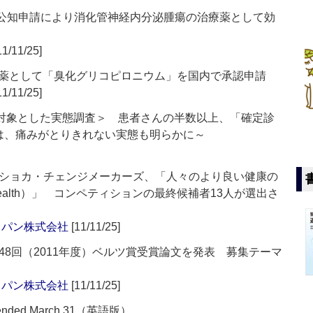
)」、公知申請により消化管神経内分泌腫瘍の治療薬として効
11/11/25]
療薬として「臭化グリコピロニウム」を国内で承認申請
11/11/25]
を対象とした実態調査＞ 患者さんの半数以上、「確定診
％は、痛みがとりきれない実態も明らかに～
ショカ・チェンジメーカーズ、「人々のより良い健康の
e Health）」 コンペティションの最終候補者13人が選出さ
ャパン株式会社
[11/11/25]
8回（2011年度）ベルツ賞受賞論文を発表 募集テーマ
ャパン株式会社
[11/11/25]
ear ended March 31（英語版）