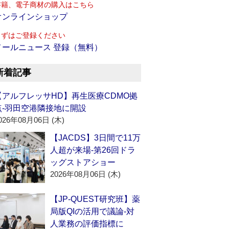
書籍、電子商材の購入はこちら
オンラインショップ
まずはご登録ください
メールニュース 登録（無料）
新着記事
【アルフレッサHD】再生医療CDMO拠
点‐羽田空港隣接地に開設
026年08月06日 (木)
【JACDS】3日間で11万
人超が来場‐第26回ドラ
ッグストアショー
2026年08月06日 (木)
【JP-QUEST研究班】薬
局版QIの活用で議論‐対
人業務の評価指標に