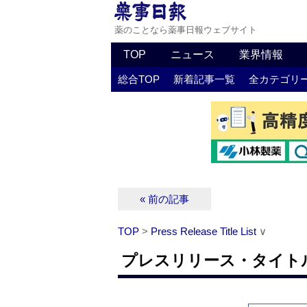
薬のことなら薬事日報ウェブサイト
TOP
ニュース
業界情報
総合TOP
新着記事一覧
全カテゴリ
« 前の記事
TOP
>
Press Release Title List
∨
プレスリリース・タイトルリス