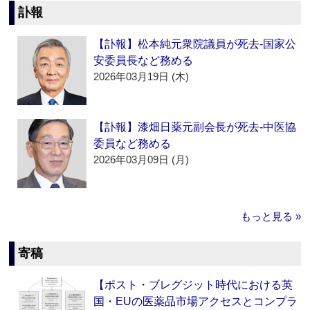
訃報
【訃報】松本純元衆院議員が死去‐国家公
安委員長など務める
2026年03月19日 (木)
【訃報】漆畑日薬元副会長が死去‐中医協
委員など務める
2026年03月09日 (月)
もっと見る »
寄稿
【ポスト・ブレグジット時代における英
国・EUの医薬品市場アクセスとコンプラ