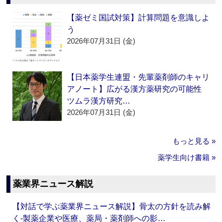
【薬ゼミ国試対策】計算問題を意識しよ
う
2026年07月31日 (金)
【日本薬学生連盟・先輩薬剤師のキャリ
アノート】広がる漢方薬研究の可能性
ツムラ漢方研究…
2026年07月31日 (金)
もっと見る »
薬学生向け書籍 »
薬業界ニュース解説
【対話で学ぶ薬業界ニュース解説】骨太の方針を読み解
く‐製薬企業や医療、薬局・薬剤師への影…