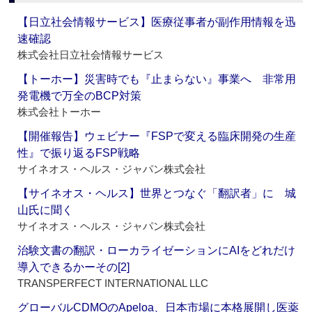
【日立社会情報サービス】医療従事者が副作用情報を迅
速確認
株式会社日立社会情報サービス
【トーホー】災害時でも『止まらない』事業へ 非常用
発電機で万全のBCP対策
株式会社トーホー
【開催報告】ウェビナー『FSPで変える臨床開発の生産
性』で振り返るFSP戦略
サイネオス・ヘルス・ジャパン株式会社
【サイネオス・ヘルス】世界とつなぐ「翻訳者」に 城
山氏に聞く
サイネオス・ヘルス・ジャパン株式会社
治験文書の翻訳・ローカライゼーションにAIをどれだけ
導入できるかーその[2]
TRANSPERFECT INTERNATIONAL LLC
グローバルCDMOのApeloa、日本市場に本格展開し医薬