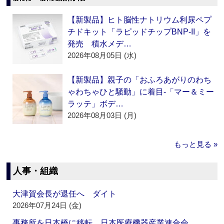
【新製品】ヒト脳性ナトリウム利尿ペプ
チドキット「ラピッドチップBNP-II」を
発売 積水メデ…
2026年08月05日 (水)
【新製品】親子の「おふろあがりのわち
ゃわちゃひと騒動」に着目‐「マー＆ミー
ラッテ」ボデ…
2026年08月03日 (月)
もっと見る »
人事・組織
大津賀会長が退任へ ダイト
2026年07月24日 (金)
事務所を日本橋に移転 日本医療機器産業連合会