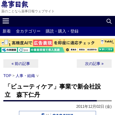
薬のことなら薬事日報ウェブサイト
新着
全カテゴリー
購読・購入・登録
« 前の記事
次の記事 »
TOP
>
人事・組織
∨
「ビューティケア」事業で新会社設
立 森下仁丹
2011年12月02日 (金)