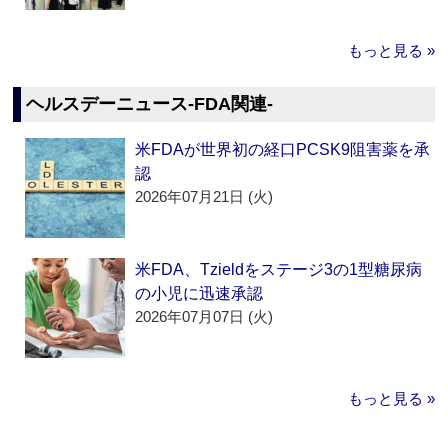
もっと見る »
ヘルスデーニュース‐FDA関連‐
米FDAが世界初の経口PCSK9阻害薬を承
認
2026年07月21日 (火)
米FDA、Tzieldをステージ3の1型糖尿病
の小児に迅速承認
2026年07月07日 (火)
もっと見る »