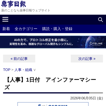
薬のことなら薬事日報ウェブサイト
新着
全カテゴリー
購読・購入・登録
« 前の記事
次の記事 »
TOP
>
人事・組織
∨
【人事】1日付 アインファーマシー
ズ
2026年06月05日 (金)