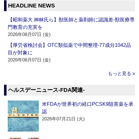
HEADLINE NEWS
【昭和薬大 神林氏ら】獣医師と薬剤師に認識差‐獣医療専
門教育の充実を
2026年08月07日 (金)
【厚労省検討会】OTC類似薬で中間整理‐77成分1042品
目が対象に
2026年08月07日 (金)
もっと見る »
ヘルスデーニュース‐FDA関連‐
米FDAが世界初の経口PCSK9阻害薬を承
認
2026年07月21日 (火)