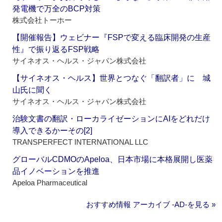
発電機で万全のBCP対策
株式会社トーホー
【開催報告】ウェビナー『FSPで変える臨床開発の生産
性』で振り返るFSP戦略
サイネオス・ヘルス・ジャパン株式会社
【サイネオス・ヘルス】世界とつなぐ「翻訳者」に 城
山氏に聞く
サイネオス・ヘルス・ジャパン株式会社
治験文書の翻訳・ローカライゼーションにAIをどれだけ
導入できるかーその[2]
TRANSPERFECT INTERNATIONAL LLC
グローバルCDMOのApeloa、日本市場に本格展開し医薬
品イノベーションを推進
Apeloa Pharmaceutical
おすすめ情報 アーカイブ ‐AD‐を見る »