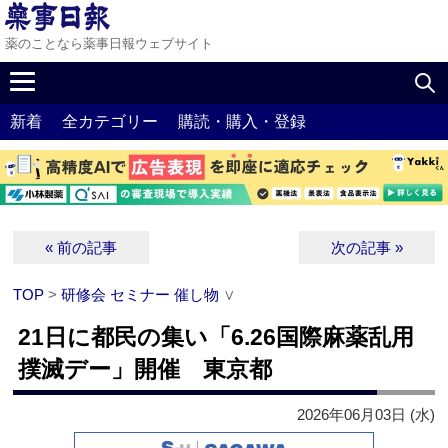
薬のことなら薬事日報ウェブサイト
新着
全カテゴリー
購読・購入・登録
« 前の記事
次の記事 »
TOP
>
研修会 セミナー 催し物
∨
21日に都民の集い「6.26国際麻薬乱用
撲滅デー」開催 東京都
2026年06月03日 (水)