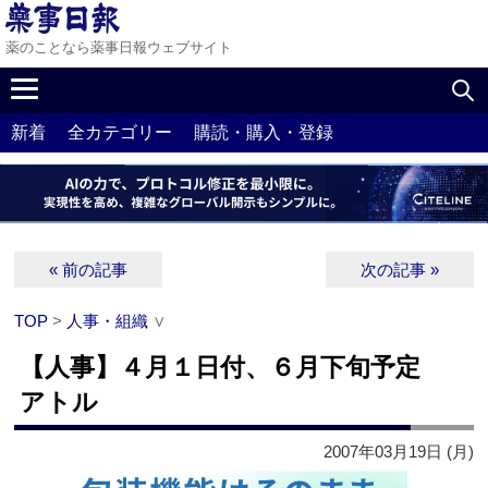
薬のことなら薬事日報ウェブサイト
新着
全カテゴリー
購読・購入・登録
« 前の記事
次の記事 »
TOP
>
人事・組織
∨
【人事】４月１日付、６月下旬予定
アトル
2007年03月19日 (月)