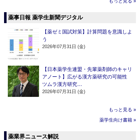
もっと見る »
薬事日報 薬学生新聞デジタル
【薬ゼミ国試対策】計算問題を意識しよ
う
2026年07月31日 (金)
【日本薬学生連盟・先輩薬剤師のキャリ
アノート】広がる漢方薬研究の可能性
ツムラ漢方研究…
2026年07月31日 (金)
もっと見る »
薬学生向け書籍 »
薬業界ニュース解説