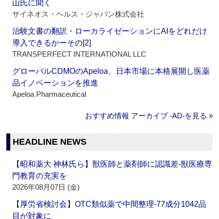
山氏に聞く
サイネオス・ヘルス・ジャパン株式会社
治験文書の翻訳・ローカライゼーションにAIをどれだけ
導入できるかーその[2]
TRANSPERFECT INTERNATIONAL LLC
グローバルCDMOのApeloa、日本市場に本格展開し医薬
品イノベーションを推進
Apeloa Pharmaceutical
おすすめ情報 アーカイブ ‐AD‐を見る »
HEADLINE NEWS
【昭和薬大 神林氏ら】獣医師と薬剤師に認識差‐獣医療専
門教育の充実を
2026年08月07日 (金)
【厚労省検討会】OTC類似薬で中間整理‐77成分1042品
目が対象に