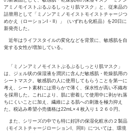
アミノモイストぷるぷるしっとり肌マスク」と、従来品の
詰替用として「ミノンアミノモイストモイストチャージつ
めかえ（ローションI・II）」（いずれも化粧品）を20日に
新発売した。
近年はライフスタイルの変化などを背景に、敏感肌を自
覚する女性が増加している。
「ミノンアミノモイストぷるぷるしっとり肌マスク」
は、ジェル状の保湿液を潤沢に含んだ敏感肌・乾燥肌用の
シートマスク。敏感肌の人に使用してもらうことを第一に
考え、シート素材には滑らかで薄く、保水性が高い不織布
を採用した。これにより、肌に密着して使用中に剥がれ落
ちにくいことに加え、繊維による肌への刺激を極力抑え
た。税込み希望小売価格は22mL×４枚入り１２６０円。
また、シリーズの中でも特に好評の保湿化粧水の２製品
（モイストチャージローションI、同II）については、環境