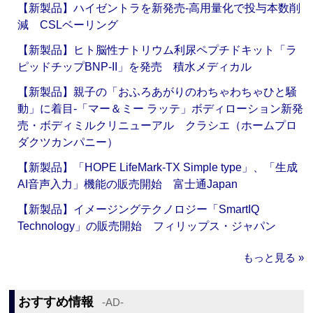
【新製品】ハイゼントラを新発売‐高用量化で投与本数削
減 CSLベーリング
【新製品】ヒト脳性ナトリウム利尿ペプチドキット「ラ
ピッドチップBNP-II」を発売 積水メディカル
【新製品】親子の「おふろあがりのわちゃわちゃひと騒
動」に着目‐「マー＆ミー ラッテ」ボディローション新発
売・ボディミルクリニューアル クラシエ（ホームプロ
ダクツカンパニー）
【新製品】「HOPE LifeMark-TX Simple type」、「生成
AI音声入力」機能の販売開始 富士通Japan
【新製品】イメージングテクノロジー「SmartIQ
Technology」の販売開始 フィリップス・ジャパン
もっと見る »
おすすめ情報
‐AD‐