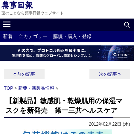
薬のことなら薬事日報ウェブサイト
新着
全カテゴリー
購読・購入・登録
« 前の記事
次の記事 »
TOP
>
新薬・新製品情報
∨
【新製品】敏感肌・乾燥肌用の保湿マ
スクを新発売 第一三共ヘルスケア
2012年02月22日 (水)