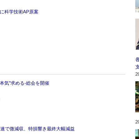
に科学技術AP原案
2
本気”求める‐総会を開催
」
2
上失速で微減収、特損響き最終大幅減益