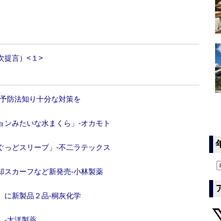
提言）<１>
な予防法知り十分な対策を
ョンみたいな水まくら」‐オカモト
ぐっどスリープ」‐不二ラテックス
却スカーフなど新発売‐小林製薬
」に新製品２品‐桐灰化学
」‐大洋製薬