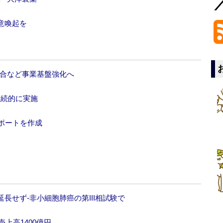
意喚起を
統合など事業基盤強化へ
継続的に実施
レポートを作成
長せず‐非小細胞肺癌の第III相試験で
に売上高1400億円