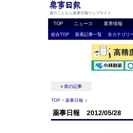
薬のことなら薬事日報ウェブサイト
TOP
ニュース
業界情報
総合TOP
新着記事一覧
全カテゴリ
« 前の記事
TOP
>
薬事日報
∨
薬事日報 2012/05/28