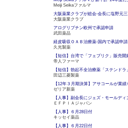
Meiji Seikaファルマ
大阪薬業クラブが総会‐会長に塩野元三
大阪薬業クラブ
アログリプチン欧州で承認申請
武田薬品
経皮吸収ＯＡＢ治療薬‐国内で承認申請
久光製薬
【短信】台湾で「フェブリク」販売開
帝人ファーマ
【短信】勃起不全治療薬「ステンドラ
田辺三菱製薬
【12年３月期決算】アサコールが業績
ゼリア新薬
【人事】副会長にジェズ・モールディ
ＥＦＰＩＡジャパン
【人事】６月28日付
キッセイ薬品
【人事】６月22日付