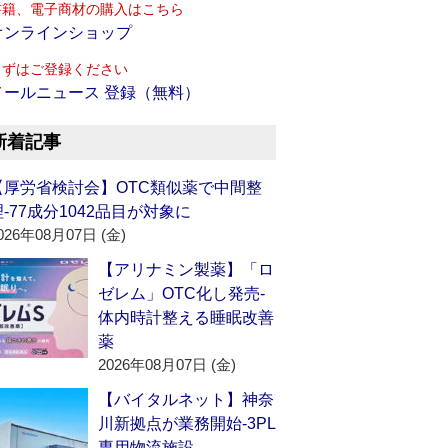
書籍、電子商材の購入はこちら
オンラインショップ
まずはご登録ください
メールニュース 登録（無料）
新着記事
【厚労省検討会】OTC類似薬で中間整
理‐77成分1042品目が対象に
026年08月07日 (金)
【アリナミン製薬】「ロ
ゼレム」OTC化し発売‐
体内時計整える睡眠改善
薬
2026年08月07日 (金)
【バイタルネット】神奈
川新拠点が業務開始‐3PL
専用物流施設