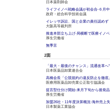
日本薬剤師会
ライフイノベ戦略会議が初会合‐６月中
政府・総合科学技術会議
イレッサ訴訟、国と企業の責任認めず
大阪高等裁判所
推進本部立ち上げ‐局横断で医療イノベ
厚生労働省
無季言
2面
「最大・最後のチャンス」流通改革へ“
日本医薬品卸業連合会
高橋会長「公競規約の違反防止を徹底
医療用医薬品卸売業公正取引協議会
提言型仕分け開始‐来月下旬から後発品
厚生労働省
加盟26社・11年度決算概況‐海外売
日本製薬工業協会