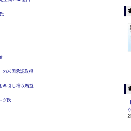
氏
始
」の米国承認取得
を牽引し増収増益
ング氏
2