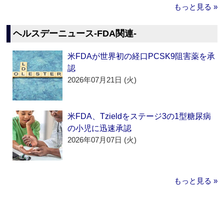
もっと見る »
ヘルスデーニュース‐FDA関連‐
米FDAが世界初の経口PCSK9阻害薬を承
認
2026年07月21日 (火)
米FDA、Tzieldをステージ3の1型糖尿病
の小児に迅速承認
2026年07月07日 (火)
もっと見る »