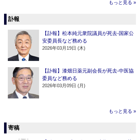
もっと見る »
訃報
【訃報】松本純元衆院議員が死去‐国家公
安委員長など務める
2026年03月19日 (木)
【訃報】漆畑日薬元副会長が死去‐中医協
委員など務める
2026年03月09日 (月)
もっと見る »
寄稿