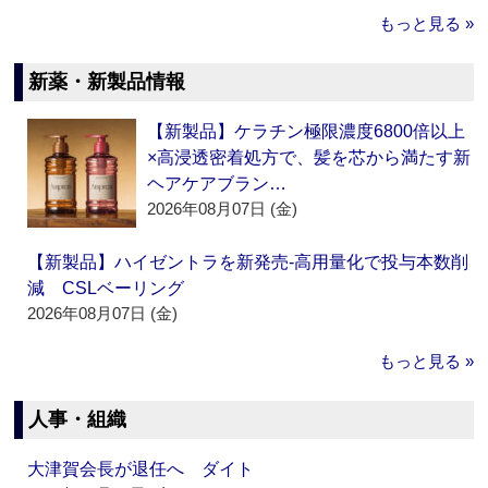
もっと見る »
新薬・新製品情報
【新製品】ケラチン極限濃度6800倍以上
×高浸透密着処方で、髪を芯から満たす新
ヘアケアブラン…
2026年08月07日 (金)
【新製品】ハイゼントラを新発売‐高用量化で投与本数削
減 CSLベーリング
2026年08月07日 (金)
もっと見る »
人事・組織
大津賀会長が退任へ ダイト