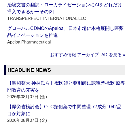
治験文書の翻訳・ローカライゼーションにAIをどれだけ
導入できるかーその[2]
TRANSPERFECT INTERNATIONAL LLC
グローバルCDMOのApeloa、日本市場に本格展開し医薬
品イノベーションを推進
Apeloa Pharmaceutical
おすすめ情報 アーカイブ ‐AD‐を見る »
HEADLINE NEWS
【昭和薬大 神林氏ら】獣医師と薬剤師に認識差‐獣医療専
門教育の充実を
2026年08月07日 (金)
【厚労省検討会】OTC類似薬で中間整理‐77成分1042品
目が対象に
2026年08月07日 (金)