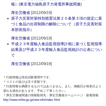
報）(東京電力福島原子力発電所事故関連)
厚生労働省
[2012/09/19]
原子力災害対策特別措置法第２０条第３項の規定に基
づく食品の出荷制限の解除について（原子力災害対策
本部長指示）
厚生労働省
[2012/09/19]
平成２３年度輸入食品監視指導計画に基づく監視指導
結果及び平成２３年度輸入食品監視統計の公表につい
て
厚生労働省
[2012/09/19]
＊行政情報は現在試験運用中です。
＊リストの並びは五十音順です。
＊行政情報を網羅するものではありません。また、掲載日が発表日より
遅れる場合があります。予めご了承ください。
＊厚生労働省関連の情報取得先：厚生労働省ホームページ・新着情報
http://www.mhlw.go.jp/new-info/index.html