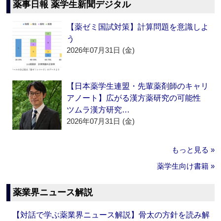
薬事日報 薬学生新聞デジタル
【薬ゼミ国試対策】計算問題を意識しよ
う
2026年07月31日 (金)
【日本薬学生連盟・先輩薬剤師のキャリ
アノート】広がる漢方薬研究の可能性
ツムラ漢方研究…
2026年07月31日 (金)
もっと見る »
薬学生向け書籍 »
薬業界ニュース解説
【対話で学ぶ薬業界ニュース解説】骨太の方針を読み解