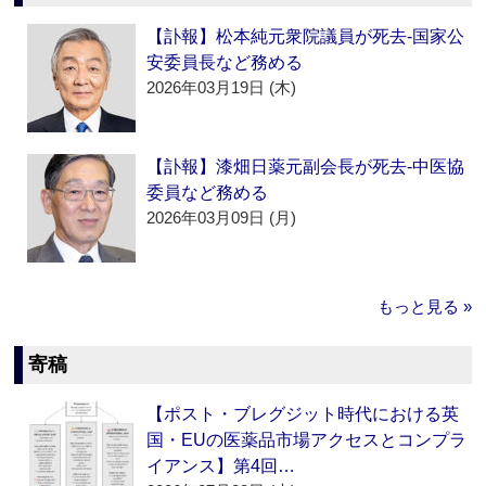
【訃報】松本純元衆院議員が死去‐国家公
安委員長など務める
2026年03月19日 (木)
【訃報】漆畑日薬元副会長が死去‐中医協
委員など務める
2026年03月09日 (月)
もっと見る »
寄稿
【ポスト・ブレグジット時代における英
国・EUの医薬品市場アクセスとコンプラ
イアンス】第4回…