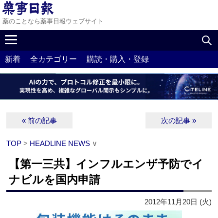
薬のことなら薬事日報ウェブサイト
新着
全カテゴリー
購読・購入・登録
« 前の記事
次の記事 »
TOP
>
HEADLINE NEWS
∨
【第一三共】インフルエンザ予防でイ
ナビルを国内申請
2012年11月20日 (火)