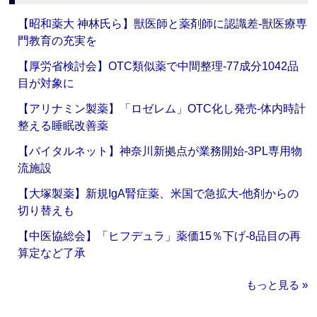
【昭和薬大 神林氏ら】獣医師と薬剤師に認識差‐獣医療専
門教育の充実を
【厚労省検討会】OTC類似薬で中間整理‐77成分1042品
目が対象に
【アリナミン製薬】「ロゼレム」OTC化し発売‐体内時計
整える睡眠改善薬
【バイタルネット】神奈川新拠点が業務開始‐3PL専用物
流施設
【大塚製薬】新規IgA腎症薬、米国で急拡大‐他剤からの
切り替えも
【中医協総会】「ヒフデュラ」薬価15％下げ‐8品目の再
算定など了承
もっと見る »