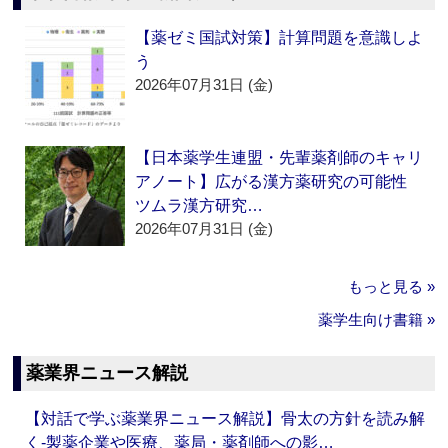
【薬ゼミ国試対策】計算問題を意識しよ
う
2026年07月31日 (金)
【日本薬学生連盟・先輩薬剤師のキャリ
アノート】広がる漢方薬研究の可能性
ツムラ漢方研究…
2026年07月31日 (金)
もっと見る »
薬学生向け書籍 »
薬業界ニュース解説
【対話で学ぶ薬業界ニュース解説】骨太の方針を読み解
く‐製薬企業や医療、薬局・薬剤師への影…