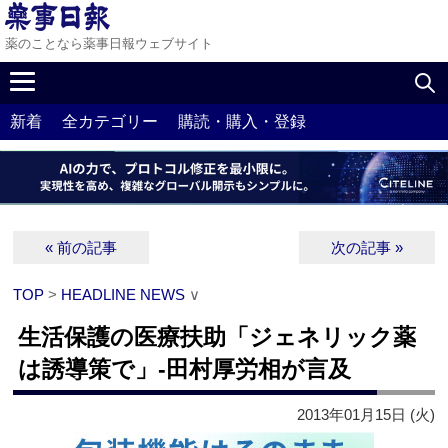
薬のことなら薬事日報ウェブサイト
新着
全カテゴリー
購読・購入・登録
« 前の記事
次の記事 »
TOP
>
HEADLINE NEWS
∨
生活保護の医療扶助「ジェネリック薬
は誘導策で」‐田村厚労相が言及
2013年01月15日 (火)