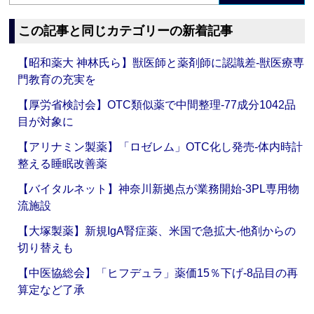
この記事と同じカテゴリーの新着記事
【昭和薬大 神林氏ら】獣医師と薬剤師に認識差‐獣医療専
門教育の充実を
【厚労省検討会】OTC類似薬で中間整理‐77成分1042品
目が対象に
【アリナミン製薬】「ロゼレム」OTC化し発売‐体内時計
整える睡眠改善薬
【バイタルネット】神奈川新拠点が業務開始‐3PL専用物
流施設
【大塚製薬】新規IgA腎症薬、米国で急拡大‐他剤からの
切り替えも
【中医協総会】「ヒフデュラ」薬価15％下げ‐8品目の再
算定など了承