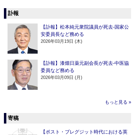
訃報
【訃報】松本純元衆院議員が死去‐国家公
安委員長など務める
2026年03月19日 (木)
【訃報】漆畑日薬元副会長が死去‐中医協
委員など務める
2026年03月09日 (月)
もっと見る »
寄稿
【ポスト・ブレグジット時代における英