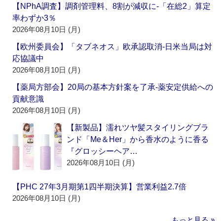
【NPhA調査】調剤管理料、8割が減収に‐「在総2」算定
率わずか3％
2026年08月10日 (月)
【欧州委員会】「タブネオス」欧承認取消‐日米当局は対
応協議中
2026年08月10日 (月)
【薬局方部会】20局の基本方針案を了承‐薬安定供給への
貢献意識
2026年08月10日 (月)
【新製品】濡れツヤ髪スタイリングブラ
ンド「Me＆Her」から香水のように香る
『グロッシーヘア…
2026年08月10日 (月)
【PHC 27年3月期第1四半期決算】営業利益2.7倍
2026年08月10日 (月)
もっと見る »