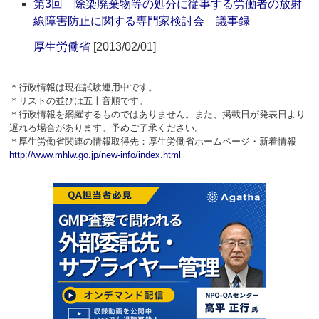
第3回 除染廃棄物等の処分に従事する労働者の放射
線障害防止に関する専門家検討会 議事録
厚生労働省
[2013/02/01]
＊行政情報は現在試験運用中です。
＊リストの並びは五十音順です。
＊行政情報を網羅するものではありません。また、掲載日が発表日より
遅れる場合があります。予めご了承ください。
＊厚生労働省関連の情報取得先：厚生労働省ホームページ・新着情報
http://www.mhlw.go.jp/new-info/index.html