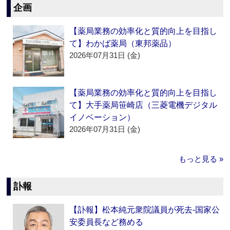
企画
【薬局業務の効率化と質的向上を目指し
て】わかば薬局（東邦薬品）
2026年07月31日 (金)
【薬局業務の効率化と質的向上を目指し
て】大手薬局笹崎店（三菱電機デジタル
イノベーション）
2026年07月31日 (金)
もっと見る »
訃報
【訃報】松本純元衆院議員が死去‐国家公
安委員長など務める