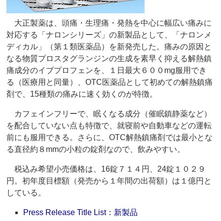
大正製薬は、頭痛・生理痛・発熱を中心に幅広い痛みに
対応する「ナロンシリーズ」の新製品として、「ナロンメ
ディカル」（第１類医薬品）を新発売した。痛みの原因と
なる物質プロスタグランジンの生成を素早く抑える解熱鎮
痛成分のイブプロフェンを、１日最大６００mg服用でき
る（医療用と同量）、OTC医薬品として初めての解熱鎮痛
剤で、15種類の痛みに速く効くのが特徴。
カフェインフリーで、眠くなる成分（催眠鎮静薬など）
を配合していない点も特徴で、就寝前や自動車などの運転
前にも服用できる。さらに、OTC解熱鎮痛剤では最小とな
る直径約８mmの小粒の錠剤なので、飲みやすい。
税込み希望小売価格は、16錠７１４円、24錠１０２９
円。初年度目標額（発売から１年間の出荷額）は１億円と
している。
Press Release Title List：新製品