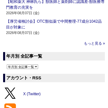
【昭和薬大 神林氏ら】獣医師と薬剤師に認識差‐獣医療専
門教育の充実を
2026年08月07日 (金)
【厚労省検討会】OTC類似薬で中間整理‐77成分1042品
目が対象に
2026年08月07日 (金)
もっと見る »
年月別 全記事一覧
アカウント・RSS
X (Twitter)