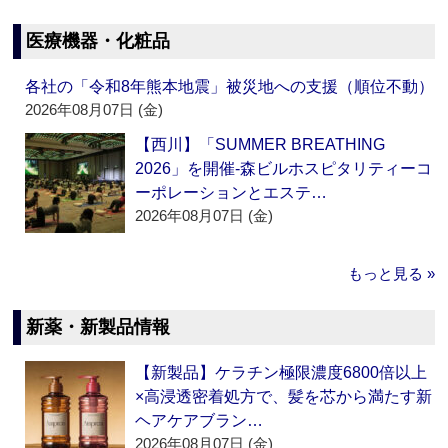
医療機器・化粧品
各社の「令和8年熊本地震」被災地への支援（順位不動）
2026年08月07日 (金)
【西川】「SUMMER BREATHING
2026」を開催‐森ビルホスピタリティーコ
ーポレーションとエステ…
2026年08月07日 (金)
もっと見る »
新薬・新製品情報
【新製品】ケラチン極限濃度6800倍以上
×高浸透密着処方で、髪を芯から満たす新
ヘアケアブラン…
2026年08月07日 (金)