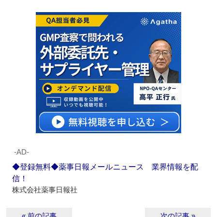
‐AD‐
◆登録無料◆薬事日報メールニュース 業界情報を配
信！
株式会社薬事日報社
« 前の記事
次の記事 »