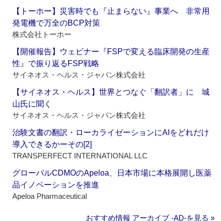
【トーホー】災害時でも『止まらない』事業へ 非常用
発電機で万全のBCP対策
株式会社トーホー
【開催報告】ウェビナー『FSPで変える臨床開発の生産
性』で振り返るFSP戦略
サイネオス・ヘルス・ジャパン株式会社
【サイネオス・ヘルス】世界とつなぐ「翻訳者」に 城
山氏に聞く
サイネオス・ヘルス・ジャパン株式会社
治験文書の翻訳・ローカライゼーションにAIをどれだけ
導入できるかーその[2]
TRANSPERFECT INTERNATIONAL LLC
グローバルCDMOのApeloa、日本市場に本格展開し医薬
品イノベーションを推進
Apeloa Pharmaceutical
おすすめ情報 アーカイブ ‐AD‐を見る »