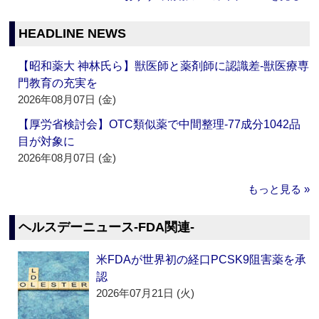
HEADLINE NEWS
【昭和薬大 神林氏ら】獣医師と薬剤師に認識差‐獣医療専
門教育の充実を
2026年08月07日 (金)
【厚労省検討会】OTC類似薬で中間整理‐77成分1042品
目が対象に
2026年08月07日 (金)
もっと見る »
ヘルスデーニュース‐FDA関連‐
米FDAが世界初の経口PCSK9阻害薬を承
認
2026年07月21日 (火)