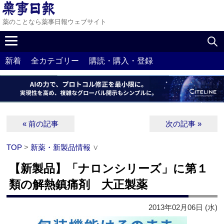
薬のことなら薬事日報ウェブサイト
新着
全カテゴリー
購読・購入・登録
« 前の記事
次の記事 »
TOP
>
新薬・新製品情報
∨
【新製品】「ナロンシリーズ」に第１
類の解熱鎮痛剤 大正製薬
2013年02月06日 (水)