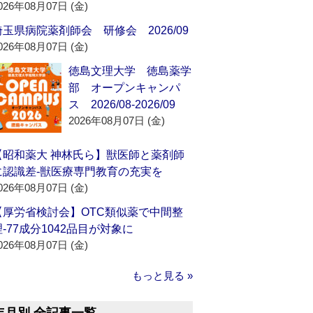
026年08月07日 (金)
埼玉県病院薬剤師会 研修会 2026/09
026年08月07日 (金)
徳島文理大学 徳島薬学
部 オープンキャンパ
ス 2026/08-2026/09
2026年08月07日 (金)
【昭和薬大 神林氏ら】獣医師と薬剤師
に認識差‐獣医療専門教育の充実を
026年08月07日 (金)
【厚労省検討会】OTC類似薬で中間整
理‐77成分1042品目が対象に
026年08月07日 (金)
もっと見る »