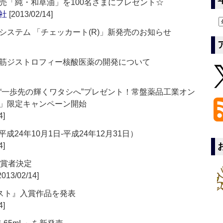
新発売「純・和草油」を100名さまにプレゼント☆
社
[2013/02/14]
ステム 「チェッカート(R)」新発売のお知らせ
筋ジストロフィー核酸医薬の開発について
“一歩先の輝くワタシへ”プレゼント！常盤薬品工業オン
」限定キャンペーン開始
4]
成24年10月1日-平成24年12月31日）
4]
受賞者決定
2013/02/14]
テスト』入賞作品を発表
4]