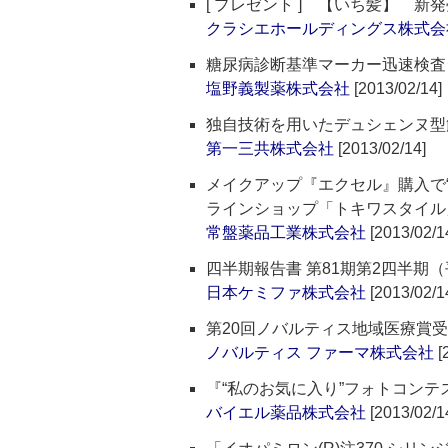
[ プレゼント ] 【いち髪】 
クラシエホールディングス株式会
糖尿病診断基準マーカー迅速検査シ
塩野義製薬株式会社
[2013/02/14]
独自技術を用いたデュシェンヌ型
第一三共株式会社
[2013/02/14]
メイクアップ『エクセル』購入で
ラインショップ「トキワスタイル
常盤薬品工業株式会社
[2013/02/1
四半期報告書 第81期第2四半期（平
日本ケミファ株式会社
[2013/02/1
第20回ノバルティス地域医療賞
ノバルティス ファーマ株式会社
[
『“私のお気に入り”フォトコン
バイエル薬品株式会社
[2013/02/1