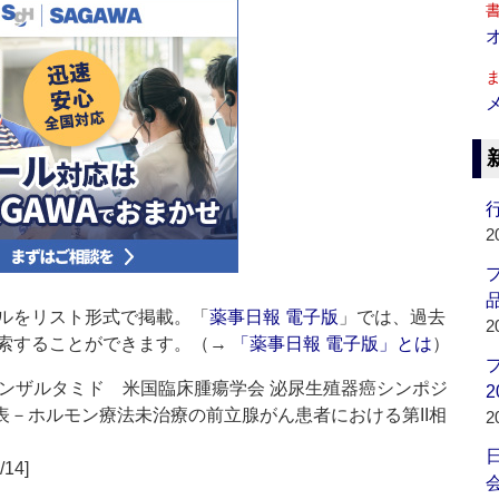
行
2
品
ルをリスト形式で掲載。「
薬事日報 電子版
」では、過去
2
索することができます。（→
「薬事日報 電子版」とは
）
ンザルタミド 米国臨床腫瘍学会 泌尿生殖器癌シンポジ
2
発表－ホルモン療法未治療の前立腺がん患者における第II相
2
/14]
会