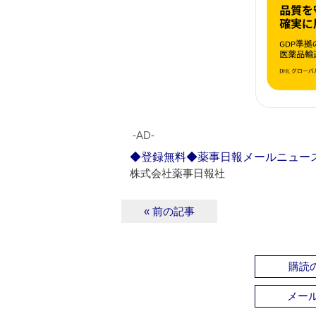
‐AD‐
◆登録無料◆薬事日報メールニュー
株式会社薬事日報社
« 前の記事
購読の
メー