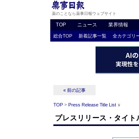
薬のことなら薬事日報ウェブサイト
TOP
ニュース
業界情報
総合TOP
新着記事一覧
全カテゴリ
« 前の記事
TOP
>
Press Release Title List
∨
プレスリリース・タイトルリス