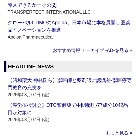
導入できるかーその[2]
TRANSPERFECT INTERNATIONAL LLC
グローバルCDMOのApeloa、日本市場に本格展開し医薬
品イノベーションを推進
Apeloa Pharmaceutical
おすすめ情報 アーカイブ ‐AD‐を見る »
HEADLINE NEWS
【昭和薬大 神林氏ら】獣医師と薬剤師に認識差‐獣医療専
門教育の充実を
2026年08月07日 (金)
【厚労省検討会】OTC類似薬で中間整理‐77成分1042品
目が対象に
2026年08月07日 (金)
もっと見る »