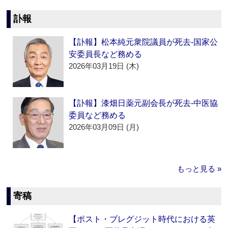
訃報
【訃報】松本純元衆院議員が死去‐国家公
安委員長など務める
2026年03月19日 (木)
【訃報】漆畑日薬元副会長が死去‐中医協
委員など務める
2026年03月09日 (月)
もっと見る »
寄稿
【ポスト・ブレグジット時代における英