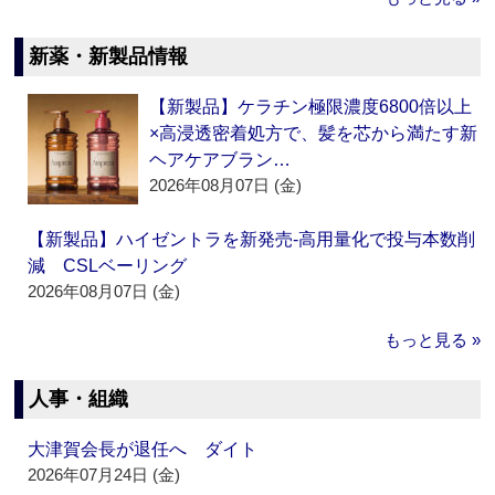
新薬・新製品情報
【新製品】ケラチン極限濃度6800倍以上
×高浸透密着処方で、髪を芯から満たす新
ヘアケアブラン…
2026年08月07日 (金)
【新製品】ハイゼントラを新発売‐高用量化で投与本数削
減 CSLベーリング
2026年08月07日 (金)
もっと見る »
人事・組織
大津賀会長が退任へ ダイト
2026年07月24日 (金)