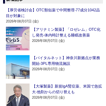
【厚労省検討会】OTC類似薬で中間整理‐77成分1042品
目が対象に
2026年08月07日 (金)
【アリナミン製薬】「ロゼレム」OTC化
し発売‐体内時計整える睡眠改善薬
2026年08月07日 (金)
【バイタルネット】神奈川新拠点が業務
開始‐3PL専用物流施設
2026年08月07日 (金)
【大塚製薬】新規IgA腎症薬、米国で急拡
大‐他剤からの切り替えも
2026年08月07日 (金)