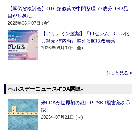
【厚労省検討会】OTC類似薬で中間整理‐77成分1042品
目が対象に
2026年08月07日 (金)
【アリナミン製薬】「ロゼレム」OTC化
し発売‐体内時計整える睡眠改善薬
2026年08月07日 (金)
もっと見る »
ヘルスデーニュース‐FDA関連‐
米FDAが世界初の経口PCSK9阻害薬を承
認
2026年07月21日 (火)