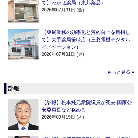
て】わかば薬局（東邦薬品）
2026年07月31日 (金)
【薬局業務の効率化と質的向上を目指し
て】大手薬局笹崎店（三菱電機デジタル
イノベーション）
2026年07月31日 (金)
もっと見る »
訃報
【訃報】松本純元衆院議員が死去‐国家公
安委員長など務める
2026年03月19日 (木)