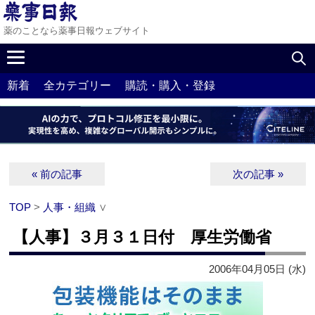
薬のことなら薬事日報ウェブサイト
新着
全カテゴリー
購読・購入・登録
« 前の記事
次の記事 »
TOP
>
人事・組織
∨
【人事】３月３１日付 厚生労働省
2006年04月05日 (水)