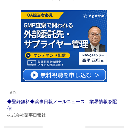
‐AD‐
◆登録無料◆薬事日報メールニュース 業界情報を配
信！
株式会社薬事日報社