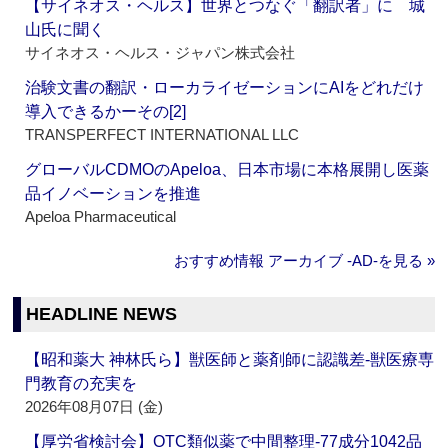
【サイネオス・ヘルス】世界とつなぐ「翻訳者」に 城
山氏に聞く
サイネオス・ヘルス・ジャパン株式会社
治験文書の翻訳・ローカライゼーションにAIをどれだけ
導入できるかーその[2]
TRANSPERFECT INTERNATIONAL LLC
グローバルCDMOのApeloa、日本市場に本格展開し医薬
品イノベーションを推進
Apeloa Pharmaceutical
おすすめ情報 アーカイブ ‐AD‐を見る »
HEADLINE NEWS
【昭和薬大 神林氏ら】獣医師と薬剤師に認識差‐獣医療専
門教育の充実を
2026年08月07日 (金)
【厚労省検討会】OTC類似薬で中間整理‐77成分1042品